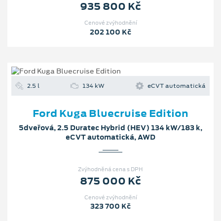
935 800 Kč
Cenové zvýhodnění
202 100 Kč
2.5 l
134 kW
eCVT automatická
Ford Kuga Bluecruise Edition
5dveřová, 2.5 Duratec Hybrid (HEV) 134 kW/183 k,
eCVT automatická, AWD
Zvýhodněná cena s DPH
875 000 Kč
Cenové zvýhodnění
323 700 Kč