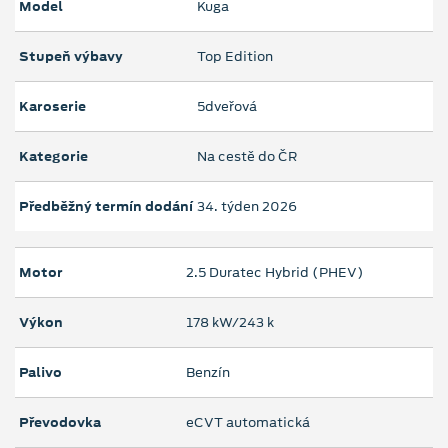
Model
Kuga
Stupeň výbavy
Top Edition
Karoserie
5dveřová
Kategorie
Na cestě do ČR
Předběžný termín dodání
34. týden 2026
Motor
2.5 Duratec Hybrid (PHEV)
Výkon
178 kW/243 k
Palivo
Benzín
Převodovka
eCVT automatická