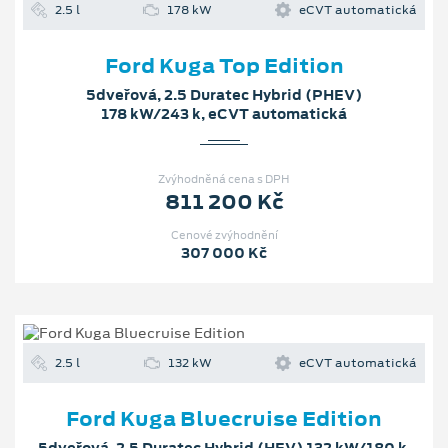
2.5 l
178 kW
eCVT automatická
Ford Kuga Top Edition
5dveřová, 2.5 Duratec Hybrid (PHEV)
178 kW/243 k, eCVT automatická
Zvýhodněná cena s DPH
811 200 Kč
Cenové zvýhodnění
307 000 Kč
2.5 l
132 kW
eCVT automatická
Ford Kuga Bluecruise Edition