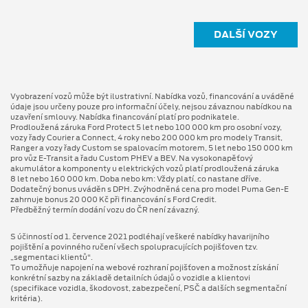
DALŠÍ VOZY
Vyobrazení vozů může být ilustrativní. Nabídka vozů, financování a uváděné
údaje jsou určeny pouze pro informační účely, nejsou závaznou nabídkou na
uzavření smlouvy. Nabídka financování platí pro podnikatele.
Prodloužená záruka Ford Protect 5 let nebo 100 000 km pro osobní vozy,
vozy řady Courier a Connect, 4 roky nebo 200 000 km pro modely Transit,
Ranger a vozy řady Custom se spalovacím motorem, 5 let nebo 150 000 km
pro vůz E-Transit a řadu Custom PHEV a BEV. Na vysokonapěťový
akumulátor a komponenty u elektrických vozů platí prodloužená záruka
8 let nebo 160 000 km. Doba nebo km: Vždy platí, co nastane dříve.
Dodatečný bonus uváděn s DPH. Zvýhodněná cena pro model Puma Gen⁠-⁠E
zahrnuje bonus 20 000 Kč při financování s Ford Credit.
Předběžný termín dodání vozu do ČR není závazný.
S účinností od 1. července 2021 podléhají veškeré nabídky havarijního
pojištění a povinného ručení všech spolupracujících pojišťoven tzv.
„segmentaci klientů“.
To umožňuje napojení na webové rozhraní pojišťoven a možnost získání
konkrétní sazby na základě detailních údajů o vozidle a klientovi
(specifikace vozidla, škodovost, zabezpečení, PSČ a dalších segmentační
kritéria).