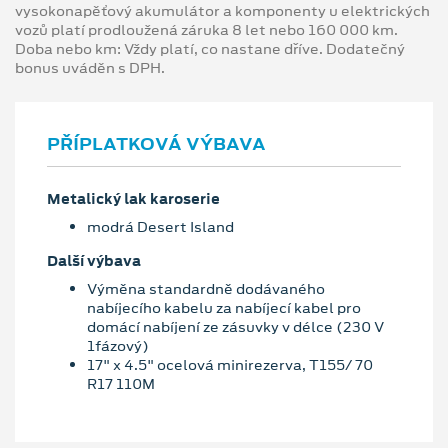
vysokonapěťový akumulátor a komponenty u elektrických
vozů platí prodloužená záruka 8 let nebo 160 000 km.
Doba nebo km: Vždy platí, co nastane dříve. Dodatečný
bonus uváděn s DPH.
PŘÍPLATKOVÁ VÝBAVA
Metalický lak karoserie
modrá Desert Island
Další výbava
Výměna standardně dodávaného
nabíjecího kabelu za nabíjecí kabel pro
domácí nabíjení ze zásuvky v délce (230 V
1fázový)
17" x 4.5" ocelová minirezerva, T155/ 70
R17 110M