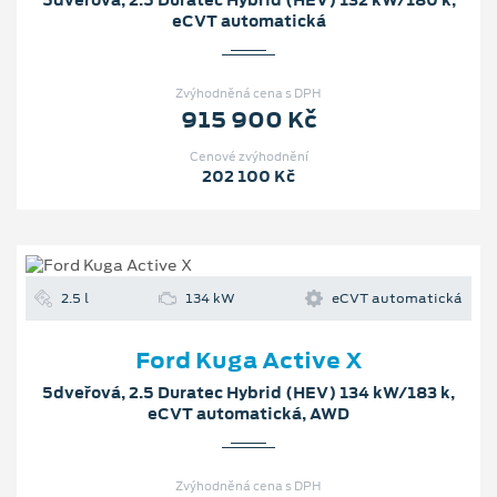
5dveřová, 2.5 Duratec Hybrid (HEV) 132 kW/180 k,
eCVT automatická
Zvýhodněná cena s DPH
915 900 Kč
Cenové zvýhodnění
202 100 Kč
2.5 l
134 kW
eCVT automatická
Ford Kuga Active X
5dveřová, 2.5 Duratec Hybrid (HEV) 134 kW/183 k,
eCVT automatická, AWD
Zvýhodněná cena s DPH