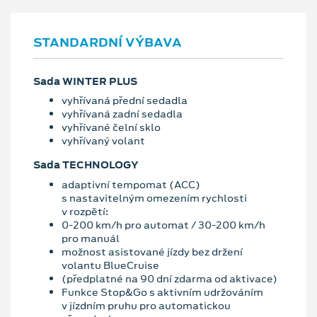
STANDARDNÍ VÝBAVA
Sada WINTER PLUS
vyhřívaná přední sedadla
vyhřívaná zadní sedadla
vyhřívané čelní sklo
vyhřívaný volant
Sada TECHNOLOGY
adaptivní tempomat (ACC)
s nastavitelným omezením rychlosti
v rozpětí:
0-200 km/h pro automat / 30-200 km/h
pro manuál
možnost asistované jízdy bez držení
volantu BlueCruise
(předplatné na 90 dní zdarma od aktivace)
Funkce Stop&Go s aktivním udržováním
v jízdním pruhu pro automatickou