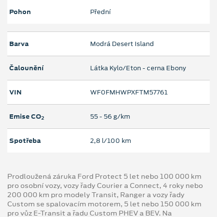
Pohon
Přední
Barva
Modrá Desert Island
Čalounění
Látka Kylo/Eton - cerna Ebony
VIN
WF0FMHWPXFTM57761
Emise CO
55 ‐ 56 g/km
2
Spotřeba
2,8 l/100 km
Prodloužená záruka Ford Protect 5 let nebo 100 000 km
pro osobní vozy, vozy řady Courier a Connect, 4 roky nebo
200 000 km pro modely Transit, Ranger a vozy řady
Custom se spalovacím motorem, 5 let nebo 150 000 km
pro vůz E-Transit a řadu Custom PHEV a BEV. Na