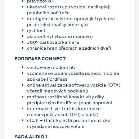
převodovku
ukazatel rozestupu vozidel na displeji
palubního počítače
inteligentní asistent upravující rychlosti
při detekci značky omezující
rychlost
asistent vyhýbacího manévru
360° parkovací kamera
chrániče hran předních a zadních dveří
FORDPASS CONNECT
vestavěný modem 5G
vzdálené ovládání vozidla pomocí mobilní
aplikace FordPass
online aktualizace softwaru vozidla (OTA)
včetně mapových podkladů
možnost rozšířené konektivity díky
předplatným FordPass (např. dopravní
informace Live Traffic, informace
o nebezpečí v okolí (LHI) a další)
eCall – tlačítko SOS pro automatické
i vyžádané nouzové volání
SADA AUDIO 1