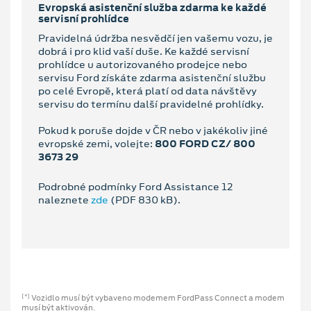
Evropská asistenční služba zdarma ke každé
servisní prohlídce
Pravidelná údržba nesvědčí jen vašemu vozu, je
dobrá i pro klid vaší duše. Ke každé servisní
prohlídce u autorizovaného prodejce nebo
servisu Ford získáte zdarma asistenční službu
po celé Evropě, která platí od data návštěvy
servisu do termínu další pravidelné prohlídky.
Pokud k poruše dojde v ČR nebo v jakékoliv jiné
evropské zemi, volejte:
800 FORD CZ/ 800
3673 29
Podrobné podmínky Ford Assistance 12
naleznete
zde
(PDF 830 kB).
Vozidlo musí být vybaveno modemem FordPass Connect a modem
[*]
musí být aktivován.