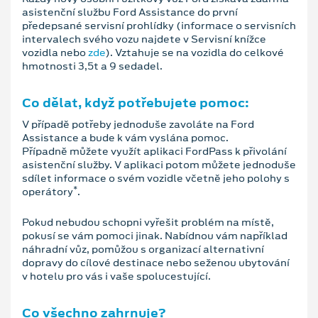
asistenční službu Ford Assistance do první
předepsané servisní prohlídky (informace o servisních
intervalech svého vozu najdete v Servisní knížce
vozidla nebo
zde
). Vztahuje se na vozidla do celkové
hmotnosti 3,5t a 9 sedadel.
Co dělat, když potřebujete pomoc:
V případě potřeby jednoduše zavoláte na Ford
Assistance a bude k vám vyslána pomoc.
Případně můžete využít aplikaci FordPass k přivolání
asistenční služby. V aplikaci potom můžete jednoduše
sdílet informace o svém vozidle včetně jeho polohy s
*
operátory
.
Pokud nebudou schopni vyřešit problém na místě,
pokusí se vám pomoci jinak. Nabídnou vám například
náhradní vůz, pomůžou s organizací alternativní
dopravy do cílové destinace nebo seženou ubytování
v hotelu pro vás i vaše spolucestující.
Co všechno zahrnuje?