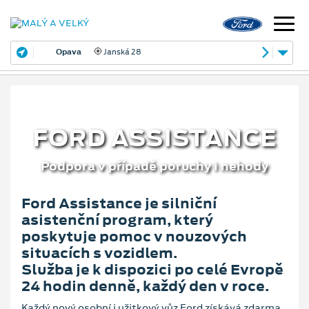
Opava
Janská 28
FORD ASSISTANCE
Podpora v případě poruchy i nehody
Ford Assistance je silniční
asistenční program, který
poskytuje pomoc v nouzových
situacích s vozidlem.
Služba je k dispozici po celé Evropě
24 hodin denně, každý den v roce.
Každý nový osobní i užitkový vůz Ford získává zdarma