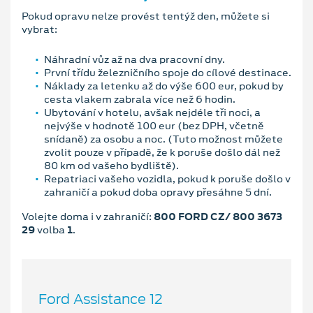
Pokud opravu nelze provést tentýž den, můžete si
vybrat:
Náhradní vůz až na dva pracovní dny.
První třídu železničního spoje do cílové destinace.
Náklady za letenku až do výše 600 eur, pokud by
cesta vlakem zabrala více než 6 hodin.
Ubytování v hotelu, avšak nejdéle tři noci, a
nejvýše v hodnotě 100 eur (bez DPH, včetně
snídaně) za osobu a noc. (Tuto možnost můžete
zvolit pouze v případě, že k poruše došlo dál než
80 km od vašeho bydliště).
Repatriaci vašeho vozidla, pokud k poruše došlo v
zahraničí a pokud doba opravy přesáhne 5 dní.
Volejte doma i v zahraničí:
800 FORD CZ/ 800 3673
29
volba
1
.
Ford Assistance 12