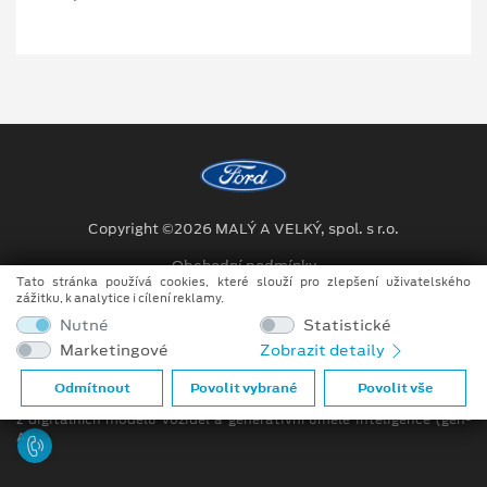
Copyright ©2026 MALÝ A VELKÝ, spol. s r.o.
Obchodní podmínky
Tato stránka používá cookies, které slouží pro zlepšení uživatelského
zážitku, k analytice i cílení reklamy.
Ochrana osobních údajů
Nutné
Statistické
Prohlášení o zpracování údajů konečných zákazníků
Marketingové
Zobrazit detaily
Při tvorbě videí a obrázků na tomto webu je využíváno kombinace
Odmítnout
Povolit vybrané
Povolit vše
tradičních fotografií či videí, počítačem generovaných snímků (CGI)
z digitálních modelů vozidel a generativní umělé inteligence (gen-
AI).