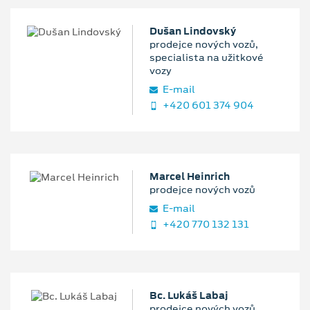
Dušan Lindovský
prodejce nových vozů,
specialista na užitkové
vozy
E‑mail
+420 601 374 904
Marcel Heinrich
prodejce nových vozů
E‑mail
+420 770 132 131
Bc. Lukáš Labaj
prodejce nových vozů,