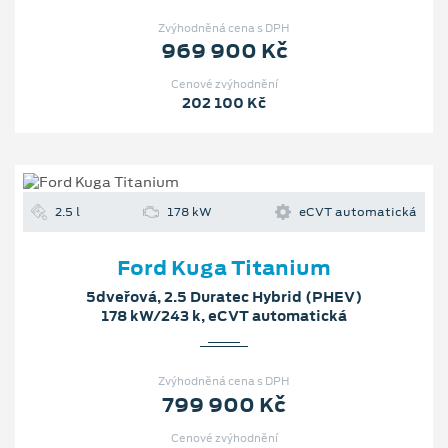
Zvýhodněná cena s DPH
969 900 Kč
Cenové zvýhodnění
202 100 Kč
2.5 l
178 kW
eCVT automatická
Ford Kuga Titanium
5dveřová, 2.5 Duratec Hybrid (PHEV)
178 kW/243 k, eCVT automatická
Zvýhodněná cena s DPH
799 900 Kč
Cenové zvýhodnění