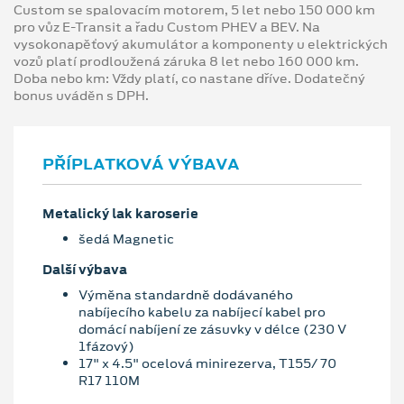
Custom se spalovacím motorem, 5 let nebo 150 000 km
pro vůz E-Transit a řadu Custom PHEV a BEV. Na
vysokonapěťový akumulátor a komponenty u elektrických
vozů platí prodloužená záruka 8 let nebo 160 000 km.
Doba nebo km: Vždy platí, co nastane dříve. Dodatečný
bonus uváděn s DPH.
PŘÍPLATKOVÁ VÝBAVA
Metalický lak karoserie
šedá Magnetic
Další výbava
Výměna standardně dodávaného
nabíjecího kabelu za nabíjecí kabel pro
domácí nabíjení ze zásuvky v délce (230 V
1fázový)
17" x 4.5" ocelová minirezerva, T155/ 70
R17 110M