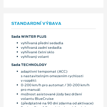
STANDARDNÍ VÝBAVA
Sada WINTER PLUS
vyhřívaná přední sedadla
vyhřívaná zadní sedadla
vyhřívané čelní sklo
vyhřívaný volant
Sada TECHNOLOGY
adaptivní tempomat (ACC)
s nastavitelným omezením rychlosti
v rozpětí:
0-200 km/h pro automat / 30-200 km/h
pro manuál
možnost asistované jízdy bez držení
volantu BlueCruise
(předplatné na 90 dní zdarma od aktivace)