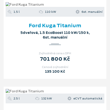
1.5 l
110 kW
6st. manuální
Ford Kuga Titanium
5dveřová, 1.5 EcoBoost 110 kW/150 k,
6st. manuální
Zvýhodněná cena s DPH
701 800 Kč
Cenové zvýhodnění
135 100 Kč
2.5 l
132 kW
eCVT automatická