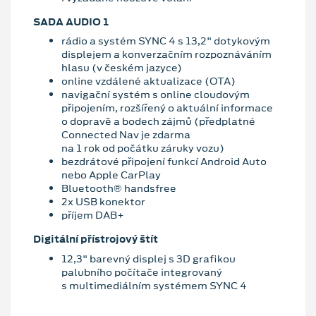
SADA AUDIO 1
rádio a systém SYNC 4 s 13,2" dotykovým
displejem a konverzačním rozpoznáváním
hlasu (v českém jazyce)
online vzdálené aktualizace (OTA)
navigační systém s online cloudovým
připojením, rozšířený o aktuální informace
o dopravě a bodech zájmů (předplatné
Connected Nav je zdarma
na 1 rok od počátku záruky vozu)
bezdrátové připojení funkcí Android Auto
nebo Apple CarPlay
Bluetooth® handsfree
2x USB konektor
příjem DAB+
Digitální přístrojový štít
12,3" barevný displej s 3D grafikou
palubního počítače integrovaný
s multimediálním systémem SYNC 4