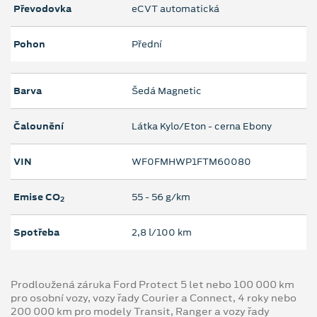
Převodovka
eCVT automatická
Pohon
Přední
Barva
Šedá Magnetic
Čalounění
Látka Kylo/Eton - cerna Ebony
VIN
WF0FMHWP1FTM60080
Emise CO
55 ‐ 56 g/km
2
Spotřeba
2,8 l/100 km
Prodloužená záruka Ford Protect 5 let nebo 100 000 km
pro osobní vozy, vozy řady Courier a Connect, 4 roky nebo
200 000 km pro modely Transit, Ranger a vozy řady