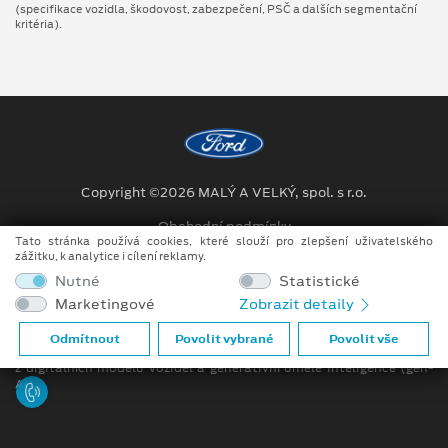
(specifikace vozidla, škodovost, zabezpečení, PSČ a dalších segmentační
kritéria).
Copyright ©2026 MALÝ A VELKÝ, spol. s r.o.
Obchodní podmínky
Tato stránka používá cookies, které slouží pro zlepšení uživatelského
zážitku, k analytice i cílení reklamy.
Ochrana osobních údajů
Nutné
Statistické
Prohlášení o zpracování údajů konečných zákazníků
Marketingové
Zobrazit detaily
Při tvorbě videí a obrázků na tomto webu je využíváno kombinace
Odmítnout
Povolit vybrané
Povolit vše
tradičních fotografií či videí, počítačem generovaných snímků (CGI)
z digitálních modelů vozidel a generativní umělé inteligence (gen-
AI).