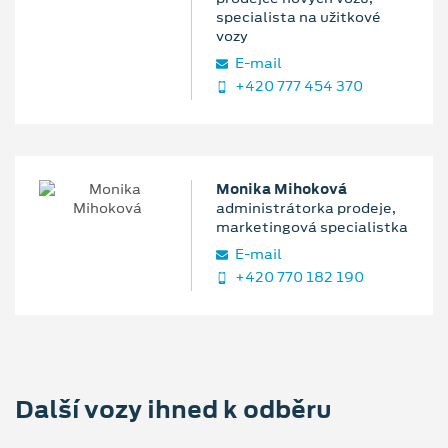
specialista na užitkové
vozy
E‑mail
+420 777 454 370
Monika Mihoková
administrátorka prodeje,
marketingová specialistka
E‑mail
+420 770 182 190
Další vozy ihned k odběru