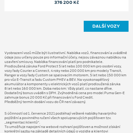
376 200 Kč
DALŠÍ VOZY
Vyobrazení vozů může být ilustrativní. Nabídka vozů, financování a uváděné
údaje jsou určeny pouze pro informační účely, nejsou závaznou nabídkou na
uzavření smlouvy. Nabídka financování platí pro podnikatele.
Prodloužená záruka Ford Protect 5 let nebo 100 000 km pro osobní vozy,
vozy řady Courier a Connect, 4 roky nebo 200 000 km pro modely Transit,
Ranger a vozy řady Custom se spalovacím motorem, 5 let nebo 150 000 km
pro vůz E-Transit a řadu Custom PHEV a BEV. Na vysokonapěťový
akumulátor a komponenty u elektrických vozů platí prodloužená záruka
8 let nebo 160 000 km. Doba nebo km: Vždy platí, co nastane dříve.
Dodatečný bonus uváděn s DPH. Zvýhodněná cena pro model Puma Gen⁠-⁠E
zahrnuje bonus 20 000 Kč při financování s Ford Credit.
Předběžný termín dodání vozu do ČR není závazný.
S účinností od 1. července 2021 podléhají veškeré nabídky havarijního
pojištění a povinného ručení všech spolupracujících pojišťoven tzv.
„segmentaci klientů“.
To umožňuje napojení na webové rozhraní pojišťoven a možnost získání
konkrétní sazby na základě detailních údajů o vozidle a klientovi