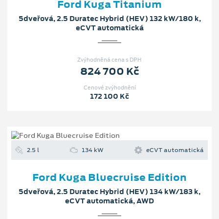
Ford Kuga Titanium
5dveřová, 2.5 Duratec Hybrid (HEV) 132 kW/180 k,
eCVT automatická
Zvýhodněná cena s DPH
824 700 Kč
Cenové zvýhodnění
172 100 Kč
2.5 l
134 kW
eCVT automatická
Ford Kuga Bluecruise Edition
5dveřová, 2.5 Duratec Hybrid (HEV) 134 kW/183 k,
eCVT automatická, AWD