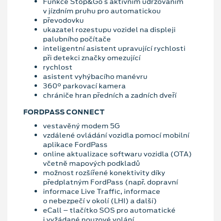
Funkce Stop&Go s aktivním udržováním
v jízdním pruhu pro automatickou
převodovku
ukazatel rozestupu vozidel na displeji
palubního počítače
inteligentní asistent upravující rychlosti
při detekci značky omezující
rychlost
asistent vyhýbacího manévru
360° parkovací kamera
chrániče hran předních a zadních dveří
FORDPASS CONNECT
vestavěný modem 5G
vzdálené ovládání vozidla pomocí mobilní
aplikace FordPass
online aktualizace softwaru vozidla (OTA)
včetně mapových podkladů
možnost rozšířené konektivity díky
předplatným FordPass (např. dopravní
informace Live Traffic, informace
o nebezpečí v okolí (LHI) a další)
eCall – tlačítko SOS pro automatické
i vyžádané nouzové volání