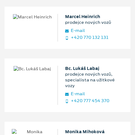
Marcel Heinrich
prodejce nových vozů
E‑mail
+420 770 132 131
Bc. Lukáš Labaj
prodejce nových vozů,
specialista na užitkové
vozy
E‑mail
+420 777 454 370
Monika Mihoková