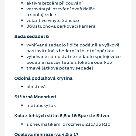
aktivní brzdění při couvání
varování při otevření dveří řidiče
a spolujezdce
volant ve vinylu Sensico
360stupňová parkovací kamera
Sada sedadel 6
vyhřívané sedadlo řidiče podélně a výškově
nastavitelné s bederní a loketní opěrkou
vyhřívané samostatné sedadlo spolujezdce
podélně nastavitelné s loketní opěrkou
tmavé látkové potahy sedadel
Odolná podlahová krytina
plastová
Stříbrná Moondust
metalický lak
Kola z lehkých slitin 6,5 x 16 Sparkle Silver
s pneumatikami o rozměru 215/65 R16
Ocelová minirezerva 4,5 x 17