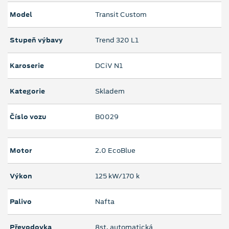
Model
Transit Custom
Stupeň výbavy
Trend 320 L1
Karoserie
DCiV N1
Kategorie
Skladem
Číslo vozu
B0029
Motor
2.0 EcoBlue
Výkon
125 kW/170 k
Palivo
Nafta
Převodovka
8st. automatická