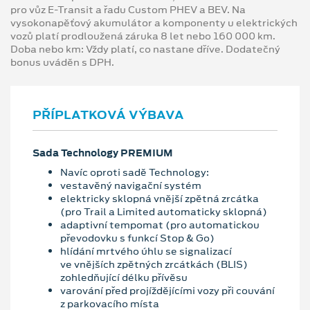
pro vůz E-Transit a řadu Custom PHEV a BEV. Na
vysokonapěťový akumulátor a komponenty u elektrických
vozů platí prodloužená záruka 8 let nebo 160 000 km.
Doba nebo km: Vždy platí, co nastane dříve. Dodatečný
bonus uváděn s DPH.
PŘÍPLATKOVÁ VÝBAVA
Sada Technology PREMIUM
Navíc oproti sadě Technology:
vestavěný navigační systém
elektricky sklopná vnější zpětná zrcátka
(pro Trail a Limited automaticky sklopná)
adaptivní tempomat (pro automatickou
převodovku s funkcí Stop & Go)
hlídání mrtvého úhlu se signalizací
ve vnějších zpětných zrcátkách (BLIS)
zohledňující délku přívěsu
varování před projíždějícími vozy při couvání
z parkovacího místa