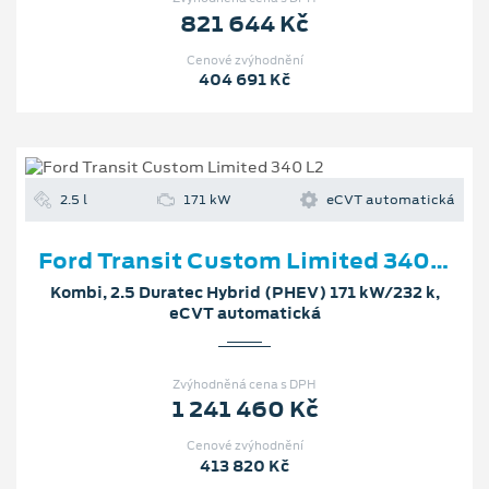
821 644 Kč
Cenové zvýhodnění
404 691 Kč
2.5 l
171 kW
eCVT automatická
Ford Transit Custom Limited 340 L2
Kombi, 2.5 Duratec Hybrid (PHEV) 171 kW/232 k,
eCVT automatická
Zvýhodněná cena s DPH
1 241 460 Kč
Cenové zvýhodnění
413 820 Kč