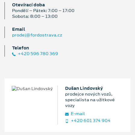
Otevírací doba
Pondělí – Pátek: 7:00 – 17:00
Sobota: 8:00 – 13:00
Email
prodej@fordostrava.cz
Telefon
+420 596 780 369
Dušan Lindovský
prodejce nových vozů,
specialista na užitkové
vozy
E‑mail
+420 601 374 904