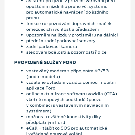
asistent pro jízdu v pruzích: varování před
opuštěním jízdního pruhu vč. systému
pro automatické navrácení do jízdního
pruhu
funkce rozpoznávání dopravních značek
omezujících rychlost a předjíždění
upozornění na jízdu v protisměru na dálnici
přední a zadní parkovací senzory
zadní parkovací kamera
sledování bdělosti a pozornosti řidiče
PROPOJENÉ SLUŽBY FORD
vestavěný modem s připojením 4G/5G
(podle modelu)
vzdálené ovládání vozidla pomocí mobilní
aplikace Ford
online aktualizace softwaru vozidla (OTA)
včetně mapových podkladů (pouze
v kombinaci s vestavěným navigačním
systémem)
možnost rozšířené konektivity díky
předplatným Ford
eCall – tlačítko SOS pro automatické
i vyžádané nouzové volání