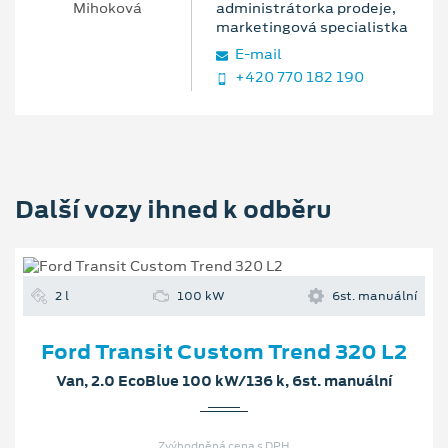
administrátorka prodeje,
marketingová specialistka
E‑mail
+420 770 182 190
Další vozy ihned k odběru
2 l
100 kW
6st. manuální
Ford Transit Custom Trend 320 L2
Van, 2.0 EcoBlue 100 kW/136 k, 6st. manuální
Zvýhodněná cena s DPH