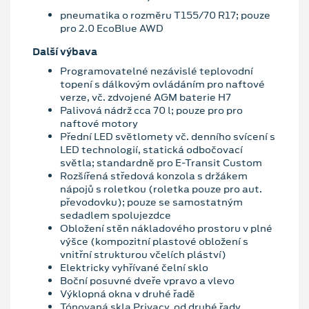
pneumatika o rozměru T155/70 R17; pouze
pro 2.0 EcoBlue AWD
Další výbava
Programovatelné nezávislé teplovodní
topení s dálkovým ovládáním pro naftové
verze, vč. zdvojené AGM baterie H7
Palivová nádrž cca 70 l; pouze pro pro
naftové motory
Přední LED světlomety vč. denního svícení s
LED technologií, statická odbočovací
světla; standardně pro E-Transit Custom
Rozšířená středová konzola s držákem
nápojů s roletkou (roletka pouze pro aut.
převodovku); pouze se samostatným
sedadlem spolujezdce
Obložení stěn nákladového prostoru v plné
výšce (kompozitní plastové obložení s
vnitřní strukturou včelích pláství)
Elektricky vyhřívané čelní sklo
Boční posuvné dveře vpravo a vlevo
Výklopná okna v druhé řadě
Tónovaná skla Privacy, od druhé řady