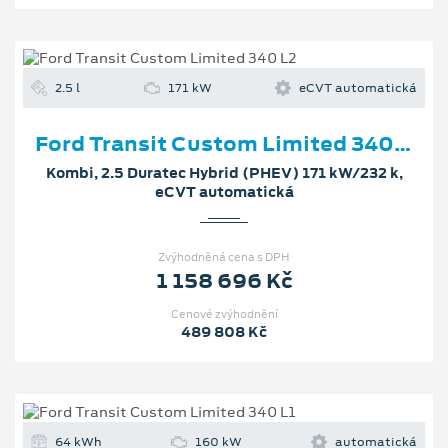
2.5 l
171 kW
eCVT automatická
Ford Transit Custom Limited 340 L2
Kombi, 2.5 Duratec Hybrid (PHEV) 171 kW/232 k,
eCVT automatická
Zvýhodněná cena s DPH
1 158 696 Kč
Cenové zvýhodnění
489 808 Kč
64 kWh
160 kW
automatická