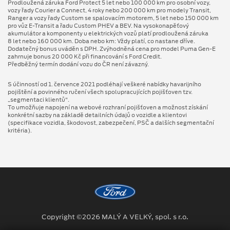
Prodloužená záruka Ford Protect 5 let nebo 100 000 km pro osobní vozy,
vozy řady Courier a Connect, 4 roky nebo 200 000 km pro modely Transit,
Ranger a vozy řady Custom se spalovacím motorem, 5 let nebo 150 000 km
pro vůz E-Transit a řadu Custom PHEV a BEV. Na vysokonapěťový
akumulátor a komponenty u elektrických vozů platí prodloužená záruka
8 let nebo 160 000 km. Doba nebo km: Vždy platí, co nastane dříve.
Dodatečný bonus uváděn s DPH. Zvýhodněná cena pro model Puma Gen⁠-⁠E
zahrnuje bonus 20 000 Kč při financování s Ford Credit.
Předběžný termín dodání vozu do ČR není závazný.
S účinností od 1. července 2021 podléhají veškeré nabídky havarijního
pojištění a povinného ručení všech spolupracujících pojišťoven tzv.
„segmentaci klientů“.
To umožňuje napojení na webové rozhraní pojišťoven a možnost získání
konkrétní sazby na základě detailních údajů o vozidle a klientovi
(specifikace vozidla, škodovost, zabezpečení, PSČ a dalších segmentační
kritéria).
Copyright ©2026 MALÝ A VELKÝ, spol. s r.o.