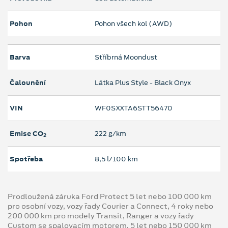
Pohon
Pohon všech kol (AWD)
Barva
Stříbrná Moondust
Čalounění
Látka Plus Style - Black Onyx
VIN
WF0SXXTA6STT56470
Emise CO
222 g/km
2
Spotřeba
8,5 l/100 km
Prodloužená záruka Ford Protect 5 let nebo 100 000 km
pro osobní vozy, vozy řady Courier a Connect, 4 roky nebo
200 000 km pro modely Transit, Ranger a vozy řady
Custom se spalovacím motorem, 5 let nebo 150 000 km