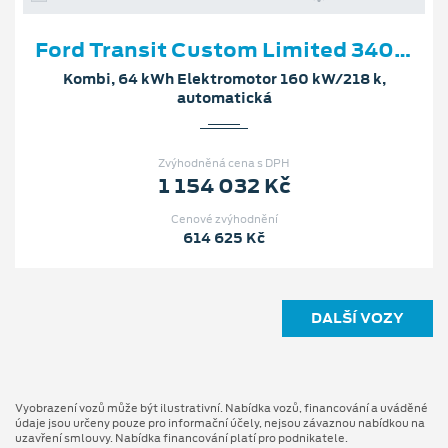
Ford Transit Custom Limited 340 L1
Kombi, 64 kWh Elektromotor 160 kW/218 k,
automatická
Zvýhodněná cena s DPH
1 154 032 Kč
Cenové zvýhodnění
614 625 Kč
DALŠÍ VOZY
Vyobrazení vozů může být ilustrativní. Nabídka vozů, financování a uváděné
údaje jsou určeny pouze pro informační účely, nejsou závaznou nabídkou na
uzavření smlouvy. Nabídka financování platí pro podnikatele.