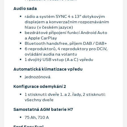
Audio sada
rádio a systém SYNC 4 s 13" dotykovým
displejem a konverzačním rozpoznáváním
hlasu (v českém jazyce)
bezdrátové připojení funkcí Android Auto
a Apple CarPlay
Bluetooth handsfree, příjem DAB / DAB+
6 reproduktorů, 4 reproduktory pro DCiV,
ovládání audia na volantu
1 dvojitý USB vstup (A a C) vpředu
Automatická klimatizace vpředu
jednozónová
Konfigurace odemykání 2
1 stisknutí: dveře 1. a 2. řady, 2 stisknutí:
všechny dveře
Samostatná AGM baterie H7
75 Ah, 710 A
Ford Easy Fuel