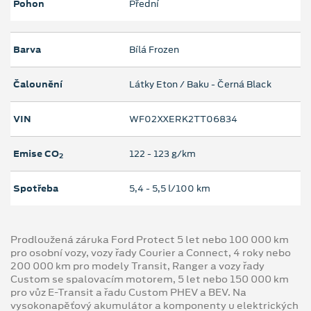
Pohon
Přední
Barva
Bílá Frozen
Čalounění
Látky Eton / Baku - Černá Black
VIN
WF02XXERK2TT06834
Emise CO
122 ‐ 123 g/km
2
Spotřeba
5,4 ‐ 5,5 l/100 km
Prodloužená záruka Ford Protect 5 let nebo 100 000 km
pro osobní vozy, vozy řady Courier a Connect, 4 roky nebo
200 000 km pro modely Transit, Ranger a vozy řady
Custom se spalovacím motorem, 5 let nebo 150 000 km
pro vůz E-Transit a řadu Custom PHEV a BEV. Na
vysokonapěťový akumulátor a komponenty u elektrických