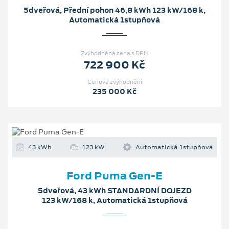
5dveřová, Přední pohon 46,8 kWh 123 kW/168 k,
Automatická 1stupňová
Zvýhodněná cena s DPH
722 900 Kč
Cenové zvýhodnění
235 000 Kč
43 kWh
123 kW
Automatická 1stupňová
Ford Puma Gen-E
5dveřová, 43 kWh STANDARDNÍ DOJEZD
123 kW/168 k, Automatická 1stupňová