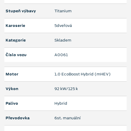
Stupeň výbavy
Titanium
Karoserie
5dveřová
Kategorie
Skladem
Číslo vozu
A0061
Motor
1.0 EcoBoost Hybrid (mHEV)
Výkon
92 kW/125 k
Palivo
Hybrid
Převodovka
6st. manuální