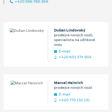
+420 596 780 369
Dušan Lindovský
prodejce nových vozů,
specialista na užitkové
vozy
E‑mail
+420 601 374 904
Marcel Heinrich
prodejce nových vozů
E‑mail
+420 770 132 131