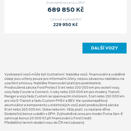
Zvýhodněná cena s DPH
689 850 Kč
Cenové zvýhodnění
229 950 Kč
DALŠÍ VOZY
Vyobrazení vozů může být ilustrativní. Nabídka vozů, financování a uváděné
údaje jsou určeny pouze pro informační účely, nejsou závaznou nabídkou na
uzavření smlouvy. Nabídka financování platí pro podnikatele.
Prodloužená záruka Ford Protect 5 let nebo 100 000 km pro osobní vozy,
vozy řady Courier a Connect, 4 roky nebo 200 000 km pro modely Transit,
Ranger a vozy řady Custom se spalovacím motorem, 5 let nebo 150 000 km
pro vůz E-Transit a řadu Custom PHEV a BEV. Na vysokonapěťový
akumulátor a komponenty u elektrických vozů platí prodloužená záruka
8 let nebo 160 000 km. Doba nebo km: Vždy platí, co nastane dříve.
Dodatečný bonus uváděn s DPH. Zvýhodněná cena pro model Puma Gen⁠-⁠E
zahrnuje bonus 20 000 Kč při financování s Ford Credit.
Předběžný termín dodání vozu do ČR není závazný.