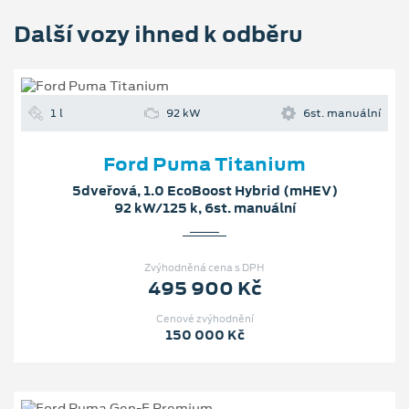
Další vozy ihned k odběru
1 l
92 kW
6st. manuální
Ford Puma Titanium
5dveřová, 1.0 EcoBoost Hybrid (mHEV)
92 kW/125 k, 6st. manuální
Zvýhodněná cena s DPH
495 900 Kč
Cenové zvýhodnění
150 000 Kč