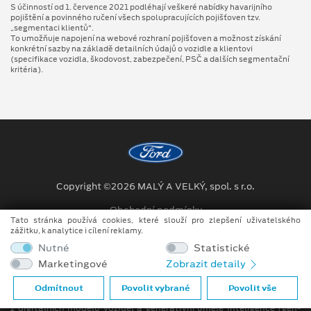
S účinností od 1. července 2021 podléhají veškeré nabídky havarijního
pojištění a povinného ručení všech spolupracujících pojišťoven tzv.
„segmentaci klientů“.
To umožňuje napojení na webové rozhraní pojišťoven a možnost získání
konkrétní sazby na základě detailních údajů o vozidle a klientovi
(specifikace vozidla, škodovost, zabezpečení, PSČ a dalších segmentační
kritéria).
Copyright ©2026 MALÝ A VELKÝ, spol. s r.o.
Obchodní podmínky
Tato stránka používá cookies, které slouží pro zlepšení uživatelského
zážitku, k analytice i cílení reklamy.
Ochrana osobních údajů
Nutné
Statistické
Prohlášení o zpracování údajů konečných zákazníků
Marketingové
Zobrazit detaily
Při tvorbě videí a obrázků na tomto webu je využíváno kombinace
Odmítnout
Povolit vybrané
Povolit vše
tradičních fotografií či videí, počítačem generovaných snímků (CGI)
z digitálních modelů vozidel a generativní umělé inteligence (gen-