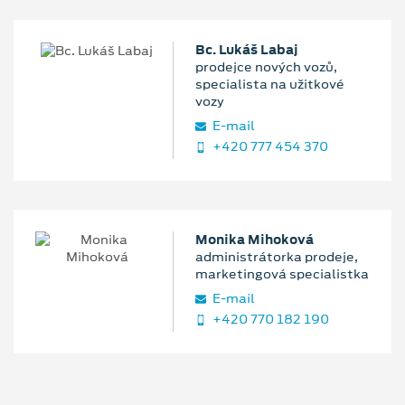
Bc. Lukáš Labaj
prodejce nových vozů,
specialista na užitkové
vozy
E‑mail
+420 777 454 370
Monika Mihoková
administrátorka prodeje,
marketingová specialistka
E‑mail
+420 770 182 190