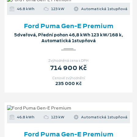
46.8 kWh
123 kW
Automatická 1stupňová
Ford Puma Gen-E Premium
5dveřová, Přední pohon 46,8 kWh 123 kW/168 k,
Automatická 1stupňová
Zvýhodněná cena s DPH
714 900 Kč
Cenové zvýhodnění
235 000 Kč
46.8 kWh
123 kW
Automatická 1stupňová
Ford Puma Gen-E Premium