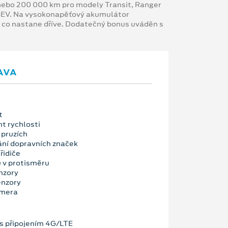
y nebo 200 000 km pro modely Transit, Ranger
 BEV. Na vysokonapěťový akumulátor
, co nastane dříve. Dodatečný bonus uváděn s
AVA
t
nt rychlosti
 pruzích
ní dopravních značek
řidiče
u v protisměru
nzory
enzory
amera
 připojením 4G/LTE