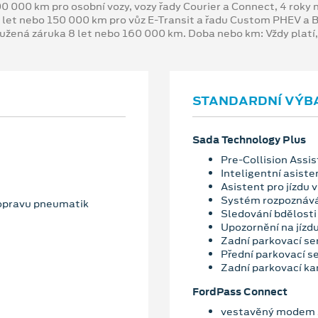
00 000 km pro osobní vozy, vozy řady Courier a Connect, 4 rok
 let nebo 150 000 km pro vůz E-Transit a řadu Custom PHEV a
oužená záruka 8 let nebo 160 000 km. Doba nebo km: Vždy platí
STANDARDNÍ VÝB
Sada Technology Plus
Pre-Collision Assis
Inteligentní asiste
Asistent pro jízdu v
Systém rozpoznává
 opravu pneumatik
Sledování bdělosti 
Upozornění na jízd
Zadní parkovací se
Přední parkovací s
Zadní parkovací k
FordPass Connect
vestavěný modem s