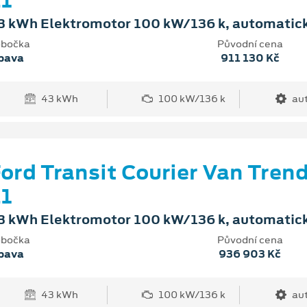
1
3 kWh Elektromotor 100 kW/136 k, automatic
bočka
Původní cena
pava
911 130 Kč
43 kWh
100 kW/136 k
au
ord Transit Courier Van Tren
1
3 kWh Elektromotor 100 kW/136 k, automatic
bočka
Původní cena
pava
936 903 Kč
43 kWh
100 kW/136 k
au