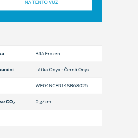
NA TENTO VŮZ
va
Bílá Frozen
ounění
Látka Onyx - Černá Onyx
WF04NCER14SB68025
se CO
0 g/km
2