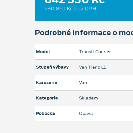
530 851 Kč bez DPH
Podrobné informace o mo
Model
Transit Courier
Stupeň výbavy
Van Trend L1
Karoserie
Van
Kategorie
Skladem
Pobočka
Opava