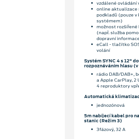
vzdálené ovládání 
online aktualizace
podkladů (pouze v
systémem)
možnost rozšířené 
(např. služba pomoc
dopravní informace
eCall - tlačítko S
volání
Systém SYNC 4 s 12" d
rozpoznáváním hlasu (v
rádio DAB/DAB+, be
a Apple CarPlay, 2
4 reproduktory vpř
Automatická klimatiza
jednozónová
5m nabíjecí kabel pro na
stanic (Režim 3)
3fázový, 32 A