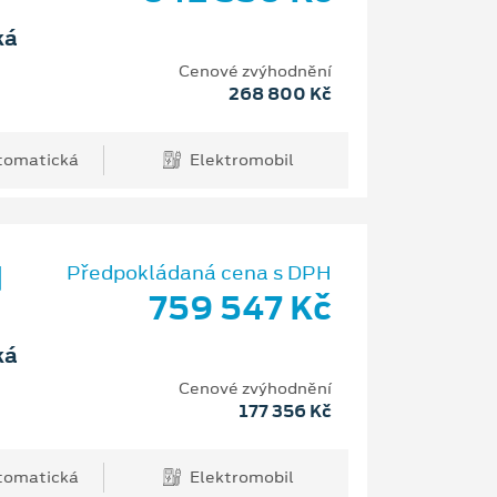
ká
Cenové zvýhodnění
268 800 Kč
tomatická
Elektromobil
d
Předpokládaná cena s DPH
759 547 Kč
ká
Cenové zvýhodnění
177 356 Kč
tomatická
Elektromobil