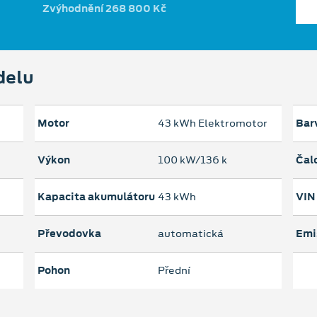
Zvýhodnění 268 800 Kč
delu
Motor
43 kWh Elektromotor
Bar
Výkon
100 kW/136 k
Čal
Kapacita akumulátoru
43 kWh
VIN
Převodovka
automatická
Emi
Pohon
Přední