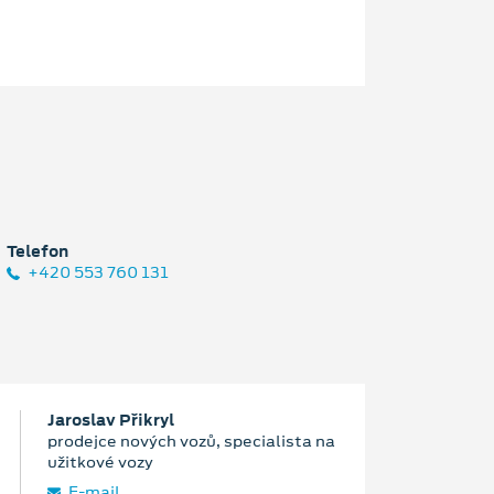
Telefon
+420 553 760 131
Jaroslav Přikryl
prodejce nových vozů, specialista na
užitkové vozy
E‑mail