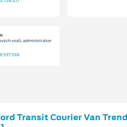
2 728 217
an
ových vozů, administrátor
8 537 538
ord Transit Courier Van Tren