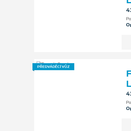
L
4
Po
O
PŘEDVÁDĚCÍ VŮZ
F
L
4
Po
O