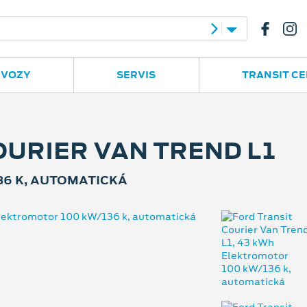
e
Ruská 2877
596 780 977
 VOZY
SERVIS
TRANSIT C
OURIER VAN TREND L1
36 K, AUTOMATICKÁ