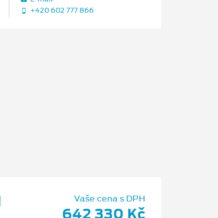
+420 602 777 866
d
Vaše cena s DPH
642 330 Kč