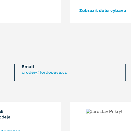
Zobrazit další výbavu
Email
prodej@fordopava.cz
ák
odeje