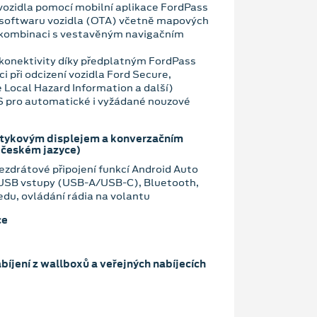
vozidla pomocí mobilní aplikace FordPass
 softwaru vozidla (OTA) včetně mapových
 kombinaci s vestavěným navigačním
konektivity díky předplatným FordPass
i při odcizení vozidla Ford Secure,
 Local Hazard Information a další)
OS pro automatické i vyžádané nouzové
otykovým displejem a konverzačním
 českém jazyce)
zdrátové připojení funkcí Android Auto
 USB vstupy (USB-A/USB-C), Bluetooth,
edu, ovládání rádia na volantu
ce
bíjení z wallboxů a veřejných nabíjecích