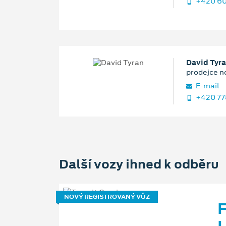
+420 60
David Tyr
prodejce n
E‑mail
+420 77
Další vozy ihned k odběru
NOVÝ REGISTROVANÝ VŮZ
F