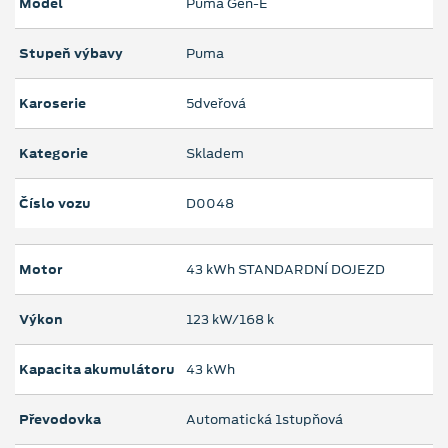
Model
Puma Gen-E
Stupeň výbavy
Puma
Karoserie
5dveřová
Kategorie
Skladem
Číslo vozu
D0048
Motor
43 kWh STANDARDNÍ DOJEZD
Výkon
123 kW/168 k
Kapacita akumulátoru
43 kWh
Převodovka
Automatická 1stupňová