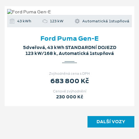
43 kWh
123 kW
Automatická 1stupňová
Ford Puma Gen-E
5dveřová, 43 kWh STANDARDNÍ DOJEZD
123 kW/168 k, Automatická 1stupňová
Zvýhodněná cena s DPH
683 800 Kč
Cenové zvýhodnění
230 000 Kč
DALŠÍ VOZY