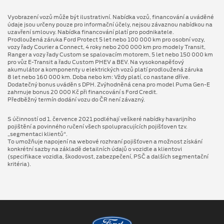
Vyobrazení vozů může být ilustrativní. Nabídka vozů, financování a uváděné
údaje jsou určeny pouze pro informační účely, nejsou závaznou nabídkou na
uzavření smlouvy. Nabídka financování platí pro podnikatele.
Prodloužená záruka Ford Protect 5 let nebo 100 000 km pro osobní vozy,
vozy řady Courier a Connect, 4 roky nebo 200 000 km pro modely Transit,
Ranger a vozy řady Custom se spalovacím motorem, 5 let nebo 150 000 km
pro vůz E-Transit a řadu Custom PHEV a BEV. Na vysokonapěťový
akumulátor a komponenty u elektrických vozů platí prodloužená záruka
8 let nebo 160 000 km. Doba nebo km: Vždy platí, co nastane dříve.
Dodatečný bonus uváděn s DPH. Zvýhodněná cena pro model Puma Gen⁠-⁠E
zahrnuje bonus 20 000 Kč při financování s Ford Credit.
Předběžný termín dodání vozu do ČR není závazný.
S účinností od 1. července 2021 podléhají veškeré nabídky havarijního
pojištění a povinného ručení všech spolupracujících pojišťoven tzv.
„segmentaci klientů“.
To umožňuje napojení na webové rozhraní pojišťoven a možnost získání
konkrétní sazby na základě detailních údajů o vozidle a klientovi
(specifikace vozidla, škodovost, zabezpečení, PSČ a dalších segmentační
kritéria).