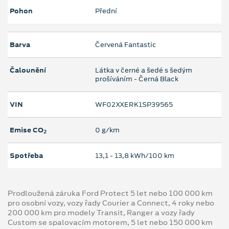
Pohon
Přední
Barva
Červená Fantastic
Čalounění
Látka v černé a šedé s šedým
prošíváním - Černá Black
VIN
WF02XXERK1SP39565
Emise CO
0 g/km
2
Spotřeba
13,1 ‐ 13,8 kWh/100 km
Prodloužená záruka Ford Protect 5 let nebo 100 000 km
pro osobní vozy, vozy řady Courier a Connect, 4 roky nebo
200 000 km pro modely Transit, Ranger a vozy řady
Custom se spalovacím motorem, 5 let nebo 150 000 km