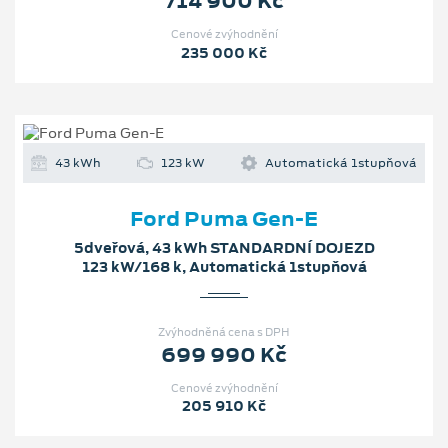
714 900 Kč
Cenové zvýhodnění
235 000 Kč
43 kWh
123 kW
Automatická 1stupňová
Ford Puma Gen-E
5dveřová, 43 kWh STANDARDNÍ DOJEZD
123 kW/168 k, Automatická 1stupňová
Zvýhodněná cena s DPH
699 990 Kč
Cenové zvýhodnění
205 910 Kč