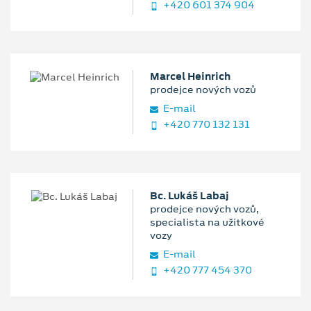
+420 601 374 904
Marcel Heinrich
prodejce nových vozů
E‑mail
+420 770 132 131
Bc. Lukáš Labaj
prodejce nových vozů,
specialista na užitkové
vozy
E‑mail
+420 777 454 370