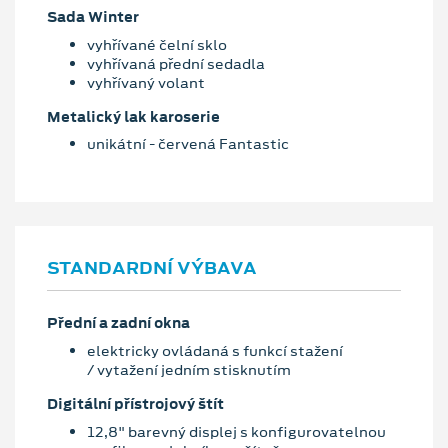
Sada Winter
vyhřívané čelní sklo
vyhřívaná přední sedadla
vyhřívaný volant
Metalický lak karoserie
unikátní - červená Fantastic
STANDARDNÍ VÝBAVA
Přední a zadní okna
elektricky ovládaná s funkcí stažení
/ vytažení jedním stisknutím
Digitální přístrojový štít
12,8" barevný displej s konfigurovatelnou