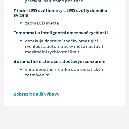
grafikou palubního počítače
Přední LED světlomety s LED světly denního
svícení
zadní LED světla
Tempomat a inteligentní omezovač rychlosti
detekuje dopravní značky omezující
rychlost a automaticky může nastavit
maximální rychlostní limit
Automatické stěrače s dešťovým senzorem
vnitřní zpětné zrcátko s automatickým
zatmíváním
Zobrazit další výbavu