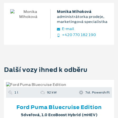
Monika Mihoková
administrátorka prodeje,
marketingová specialistka
E‑mail
+420 770 182 190
Další vozy ihned k odběru
1 l
92 kW
7st. Powershift
Ford Puma Bluecruise Edition
5dveřová, 1.0 EcoBoost Hybrid (mHEV)