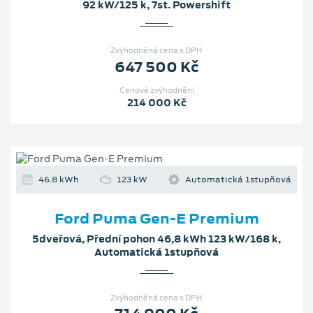
92 kW/125 k, 7st. Powershift
Zvýhodněná cena s DPH
647 500 Kč
Cenové zvýhodnění
214 000 Kč
46.8 kWh
123 kW
Automatická 1stupňová
Ford Puma Gen-E Premium
5dveřová, Přední pohon 46,8 kWh 123 kW/168 k,
Automatická 1stupňová
Zvýhodněná cena s DPH