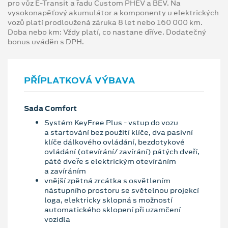
pro vůz E-Transit a řadu Custom PHEV a BEV. Na
vysokonapěťový akumulátor a komponenty u elektrických
vozů platí prodloužená záruka 8 let nebo 160 000 km.
Doba nebo km: Vždy platí, co nastane dříve. Dodatečný
bonus uváděn s DPH.
PŘÍPLATKOVÁ VÝBAVA
Sada Comfort
Systém KeyFree Plus - vstup do vozu
a startování bez použití klíče, dva pasivní
klíče dálkového ovládání, bezdotykové
ovládání (otevírání/ zavírání) pátých dveří,
páté dveře s elektrickým otevíráním
a zavíráním
vnější zpětná zrcátka s osvětlením
nástupního prostoru se světelnou projekcí
loga, elektricky sklopná s možností
automatického sklopení při uzamčení
vozidla