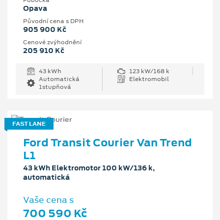
Pobočka
Opava
Původní cena s DPH
905 900 Kč
Cenové zvýhodnění
205 910 Kč
43 kWh
123 kW/168 k
Automatická
Elektromobil
1stupňová
FAST LANE
Ford Transit Courier Van Trend
L1
43 kWh Elektromotor 100 kW/136 k,
automatická
Vaše cena s
700 590 Kč