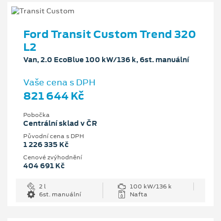
Ford Transit Custom Trend 320
L2
Van, 2.0 EcoBlue 100 kW/136 k, 6st. manuální
Vaše cena s DPH
821 644 Kč
Pobočka
Centrální sklad v ČR
Původní cena s DPH
1 226 335 Kč
Cenové zvýhodnění
404 691 Kč
2 l
100 kW/136 k
6st. manuální
Nafta