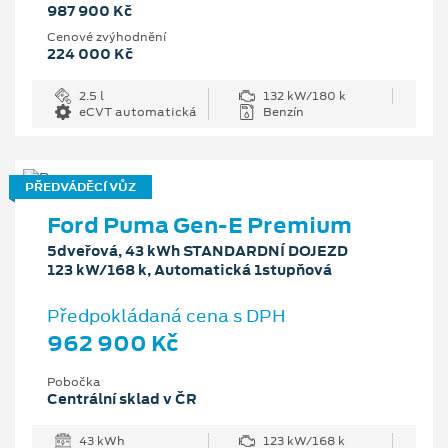
987 900 Kč
Cenové zvýhodnění
224 000 Kč
2.5 l
132 kW/180 k
eCVT automatická
Benzín
PŘEDVÁDĚCÍ VŮZ
Ford Puma Gen-E Premium
5dveřová, 43 kWh STANDARDNÍ DOJEZD
123 kW/168 k, Automatická 1stupňová
Předpokládaná cena s DPH
962 900 Kč
Pobočka
Centrální sklad v ČR
43 kWh
123 kW/168 k