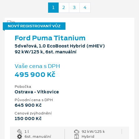
1
2
3
4
NOVÝ REGISTROVANÝ VŮZ
Ford Puma Titanium
5dveřová, 1.0 EcoBoost Hybrid (mHEV)
92 kW/125 k, 6st. manuální
Vaše cena s DPH
495 900 Kč
Pobočka
Ostrava - Vítkovice
Původní cena s DPH
645 900 Kč
Cenové zvýhodnění
150 000 Kč
1 l
92 kW/125 k
6st. manuální
Hybrid