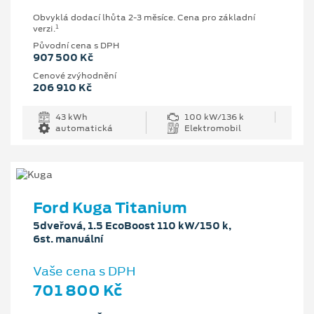
Obvyklá dodací lhůta 2-3 měsíce. Cena pro základní
1
verzi.
Původní cena s DPH
907 500 Kč
Cenové zvýhodnění
206 910 Kč
43 kWh
100 kW/136 k
automatická
Elektromobil
Ford Kuga Titanium
5dveřová, 1.5 EcoBoost 110 kW/150 k,
6st. manuální
Vaše cena s DPH
701 800 Kč