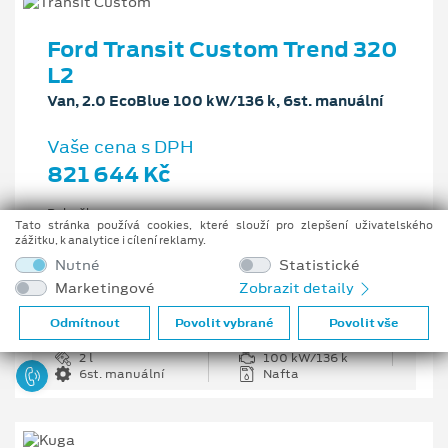
Ford Transit Custom Trend 320
L2
Van, 2.0 EcoBlue 100 kW/136 k, 6st. manuální
Vaše cena s DPH
821 644 Kč
Pobočka
Tato stránka používá cookies, které slouží pro zlepšení uživatelského
Opava
zážitku, k analytice i cílení reklamy.
Původní cena s DPH
Nutné
Statistické
1 226 335 Kč
Marketingové
Zobrazit detaily
Cenové zvýhodnění
404 691 Kč
Odmítnout
Povolit vybrané
Povolit vše
2 l
100 kW/136 k
6st. manuální
Nafta