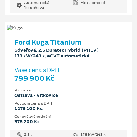
Automatická
Elektromobil
1stupňová
Ford Kuga Titanium
5dveřová, 2.5 Duratec Hybrid (PHEV)
178 kW/243 k, eCVT automatická
Vaše cena s DPH
799 900 Kč
Pobočka
Ostrava - Vítkovice
Původní cena s DPH
1 176 100 Kč
Cenové zvýhodnění
376 200 Kč
2.5 l
178 kW/243 k