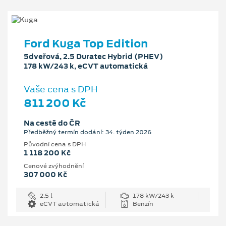
Ford Kuga Top Edition
5dveřová, 2.5 Duratec Hybrid (PHEV)
178 kW/243 k, eCVT automatická
Vaše cena s DPH
811 200 Kč
Na cestě do ČR
Předběžný termín dodání: 34. týden 2026
Původní cena s DPH
1 118 200 Kč
Cenové zvýhodnění
307 000 Kč
2.5 l
178 kW/243 k
eCVT automatická
Benzín