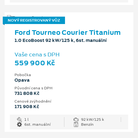
NOVÝ REGISTROVANÝ VŮZ
Ford Tourneo Courier Titanium
1.0 EcoBoost 92 kW/125 k, 6st. manuální
Vaše cena s DPH
559 900 Kč
Pobočka
Opava
Původní cena s DPH
731 808 Kč
Cenové zvýhodnění
171 908 Kč
1 l
92 kW/125 k
6st. manuální
Benzín