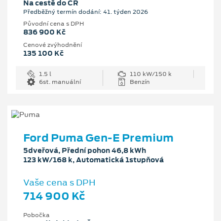
Na cestě do ČR
Předběžný termín dodání: 41. týden 2026
Původní cena s DPH
836 900 Kč
Cenové zvýhodnění
135 100 Kč
1.5 l
110 kW/150 k
6st. manuální
Benzín
Ford Puma Gen-E Premium
5dveřová, Přední pohon 46,8 kWh
123 kW/168 k, Automatická 1stupňová
Vaše cena s DPH
714 900 Kč
Pobočka