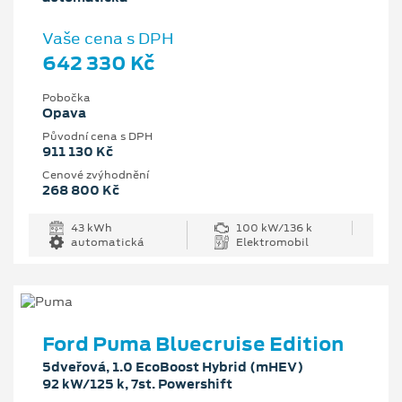
Vaše cena s DPH
642 330 Kč
Pobočka
Opava
Původní cena s DPH
911 130 Kč
Cenové zvýhodnění
268 800 Kč
43 kWh
100 kW/136 k
automatická
Elektromobil
Ford Puma Bluecruise Edition
5dveřová, 1.0 EcoBoost Hybrid (mHEV)
92 kW/125 k, 7st. Powershift