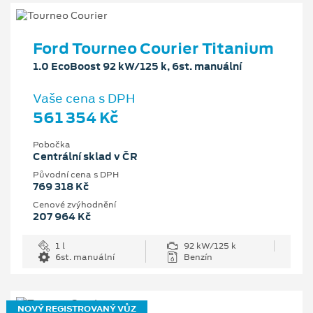
Ford Tourneo Courier Titanium
1.0 EcoBoost 92 kW/125 k, 6st. manuální
Vaše cena s DPH
561 354 Kč
Pobočka
Centrální sklad v ČR
Původní cena s DPH
769 318 Kč
Cenové zvýhodnění
207 964 Kč
1 l
92 kW/125 k
6st. manuální
Benzín
NOVÝ REGISTROVANÝ VŮZ