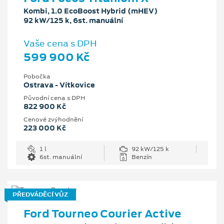
Kombi, 1.0 EcoBoost Hybrid (mHEV)
92 kW/125 k, 6st. manuální
Vaše cena s DPH
599 900 Kč
Pobočka
Ostrava - Vítkovice
Původní cena s DPH
822 900 Kč
Cenové zvýhodnění
223 000 Kč
1 l
92 kW/125 k
6st. manuální
Benzín
PŘEDVÁDĚCÍ VŮZ
Ford Tourneo Courier Active