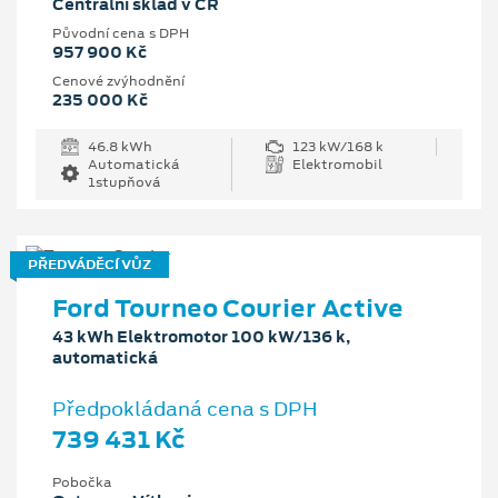
Centrální sklad v ČR
Původní cena s DPH
957 900 Kč
Cenové zvýhodnění
235 000 Kč
46.8 kWh
123 kW/168 k
Automatická
Elektromobil
1stupňová
PŘEDVÁDĚCÍ VŮZ
Ford Tourneo Courier Active
43 kWh Elektromotor 100 kW/136 k,
automatická
Předpokládaná cena s DPH
739 431 Kč
Pobočka