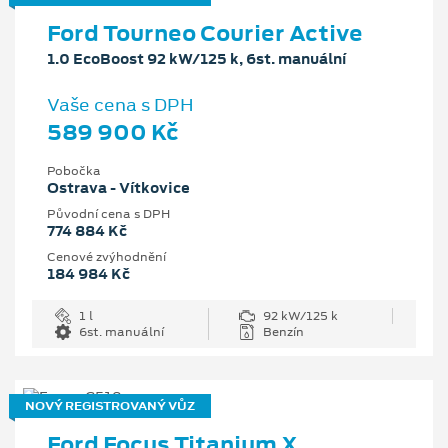
Ford Tourneo Courier Active
1.0 EcoBoost 92 kW/125 k, 6st. manuální
Vaše cena s DPH
589 900 Kč
Pobočka
Ostrava - Vítkovice
Původní cena s DPH
774 884 Kč
Cenové zvýhodnění
184 984 Kč
1 l
92 kW/125 k
6st. manuální
Benzín
NOVÝ REGISTROVANÝ VŮZ
Ford Focus Titanium X