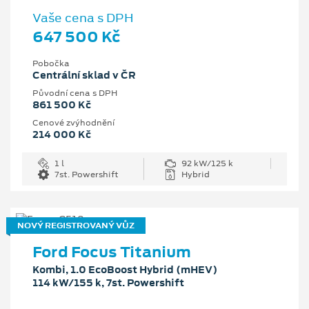
Vaše cena s DPH
647 500 Kč
Pobočka
Centrální sklad v ČR
Původní cena s DPH
861 500 Kč
Cenové zvýhodnění
214 000 Kč
1 l
92 kW/125 k
7st. Powershift
Hybrid
NOVÝ REGISTROVANÝ VŮZ
Ford Focus Titanium
Kombi, 1.0 EcoBoost Hybrid (mHEV)
114 kW/155 k, 7st. Powershift