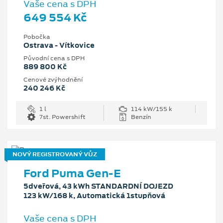
Vaše cena s DPH
649 554 Kč
Pobočka
Ostrava - Vítkovice
Původní cena s DPH
889 800 Kč
Cenové zvýhodnění
240 246 Kč
1 l
114 kW/155 k
7st. Powershift
Benzín
NOVÝ REGISTROVANÝ VŮZ
Ford Puma Gen-E
5dveřová, 43 kWh STANDARDNÍ DOJEZD
123 kW/168 k, Automatická 1stupňová
Vaše cena s DPH