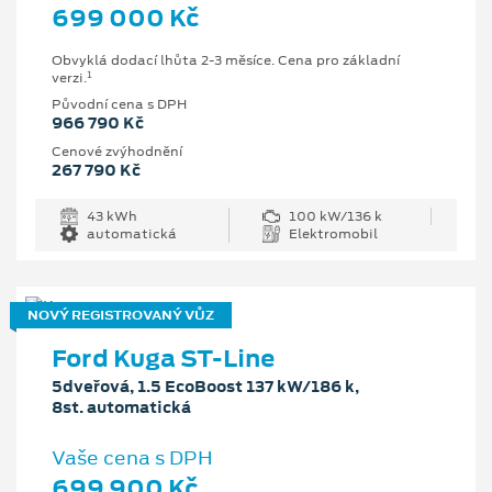
699 000 Kč
Obvyklá dodací lhůta 2-3 měsíce. Cena pro základní
1
verzi.
Původní cena s DPH
966 790 Kč
Cenové zvýhodnění
267 790 Kč
43 kWh
100 kW/136 k
automatická
Elektromobil
NOVÝ REGISTROVANÝ VŮZ
Ford Kuga ST-Line
5dveřová, 1.5 EcoBoost 137 kW/186 k,
8st. automatická
Vaše cena s DPH
699 900 Kč