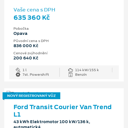
Vaše cena s DPH
635 360 Kč
Pobočka
Opava
Původní cena s DPH
836 000 Kč
Cenové zvýhodnění
200 640 Kč
1 l
114 kW/155 k
7st. Powershift
Benzín
NOVÝ REGISTROVANÝ VŮZ
Ford Transit Courier Van Trend
L1
43 kWh Elektromotor 100 kW/136 k,
automatická