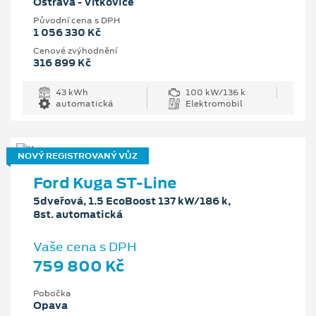
Ostrava - Vítkovice
Původní cena s DPH
1 056 330 Kč
Cenové zvýhodnění
316 899 Kč
43 kWh
100 kW/136 k
automatická
Elektromobil
NOVÝ REGISTROVANÝ VŮZ
Ford Kuga ST-Line
5dveřová, 1.5 EcoBoost 137 kW/186 k,
8st. automatická
Vaše cena s DPH
759 800 Kč
Pobočka
Opava