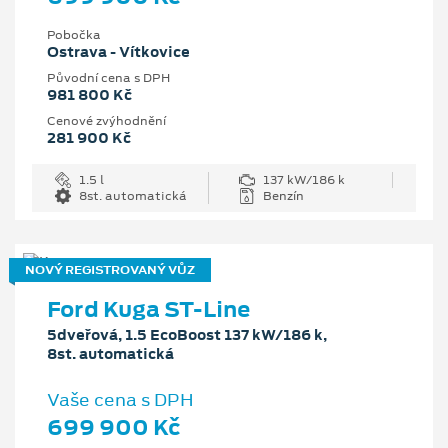
Pobočka
Ostrava - Vítkovice
Původní cena s DPH
981 800 Kč
Cenové zvýhodnění
281 900 Kč
1.5 l
137 kW/186 k
8st. automatická
Benzín
NOVÝ REGISTROVANÝ VŮZ
Ford Kuga ST-Line
5dveřová, 1.5 EcoBoost 137 kW/186 k,
8st. automatická
Vaše cena s DPH
699 900 Kč