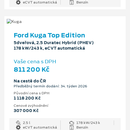
eCVT automatická
Benzín
Ford Kuga Top Edition
5dveřová, 2.5 Duratec Hybrid (PHEV)
178 kW/243 k, eCVT automatická
Vaše cena s DPH
811 200 Kč
Na cestě do ČR
Předběžný termín dodání: 34. týden 2026
Původní cena s DPH
1 118 200 Kč
Cenové zvýhodnění
307 000 Kč
2.5 l
178 kW/243 k
eCVT automatická
Benzín