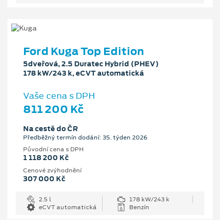
Ford Kuga Top Edition
5dveřová, 2.5 Duratec Hybrid (PHEV)
178 kW/243 k, eCVT automatická
Vaše cena s DPH
811 200 Kč
Na cestě do ČR
Předběžný termín dodání: 35. týden 2026
Původní cena s DPH
1 118 200 Kč
Cenové zvýhodnění
307 000 Kč
2.5 l
178 kW/243 k
eCVT automatická
Benzín