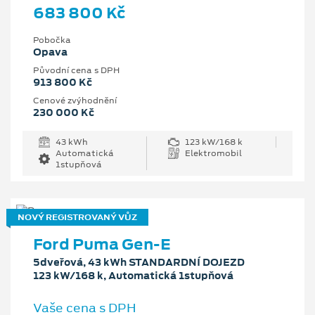
683 800 Kč
Pobočka
Opava
Původní cena s DPH
913 800 Kč
Cenové zvýhodnění
230 000 Kč
43 kWh
123 kW/168 k
Automatická
Elektromobil
1stupňová
NOVÝ REGISTROVANÝ VŮZ
Ford Puma Gen-E
5dveřová, 43 kWh STANDARDNÍ DOJEZD
123 kW/168 k, Automatická 1stupňová
Vaše cena s DPH