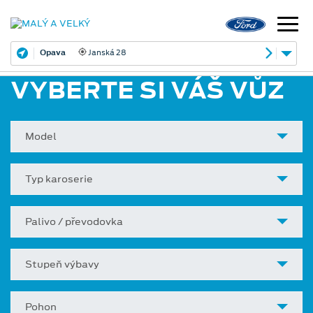
Opava
Janská 28
VYBERTE SI VÁŠ VŮZ
Model
Typ karoserie
Palivo / převodovka
Stupeň výbavy
Pohon