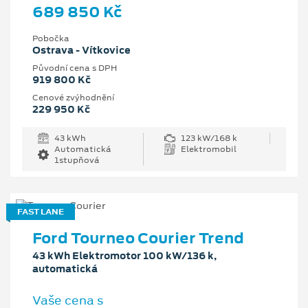
689 850 Kč
Pobočka
Ostrava - Vítkovice
Původní cena s DPH
919 800 Kč
Cenové zvýhodnění
229 950 Kč
43 kWh
123 kW/168 k
Automatická
Elektromobil
1stupňová
FAST LANE
Ford Tourneo Courier Trend
43 kWh Elektromotor 100 kW/136 k,
automatická
Vaše cena s