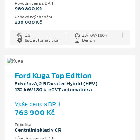
Původní cena s DPH
989 800 Kč
Cenové zvýhodnění
230 000 Kč
1.5 l
137 kW/186 k
8st. automatická
Benzín
Ford Kuga Top Edition
5dveřová, 2.5 Duratec Hybrid (HEV)
132 kW/180 k, eCVT automatická
Vaše cena s DPH
763 900 Kč
Pobočka
Centrální sklad v ČR
Původní cena s DPH