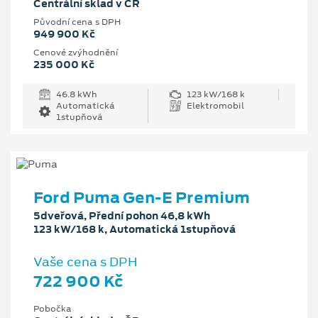
Centrální sklad v ČR
Původní cena s DPH
949 900 Kč
Cenové zvýhodnění
235 000 Kč
46.8 kWh
123 kW/168 k
Automatická
Elektromobil
1stupňová
Ford Puma Gen-E Premium
5dveřová, Přední pohon 46,8 kWh
123 kW/168 k, Automatická 1stupňová
Vaše cena s DPH
722 900 Kč
Pobočka