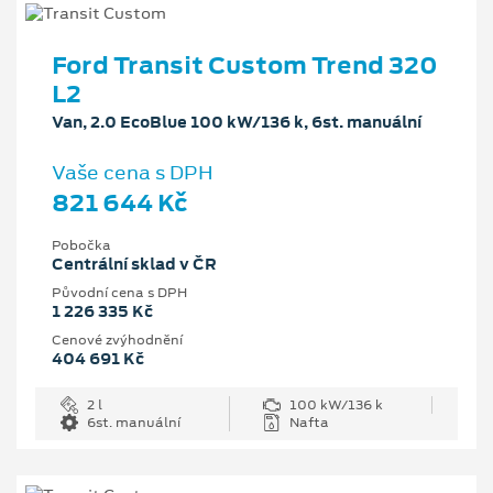
Ford Transit Custom Trend 320
L2
Van, 2.0 EcoBlue 100 kW/136 k, 6st. manuální
Vaše cena s DPH
821 644 Kč
Pobočka
Centrální sklad v ČR
Původní cena s DPH
1 226 335 Kč
Cenové zvýhodnění
404 691 Kč
2 l
100 kW/136 k
6st. manuální
Nafta