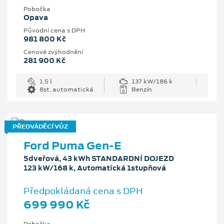
Pobočka
Opava
Původní cena s DPH
981 800 Kč
Cenové zvýhodnění
281 900 Kč
1.5 l
137 kW/186 k
8st. automatická
Benzín
PŘEDVÁDĚCÍ VŮZ
Ford Puma Gen-E
5dveřová, 43 kWh STANDARDNÍ DOJEZD
123 kW/168 k, Automatická 1stupňová
Předpokládaná cena s DPH
699 990 Kč