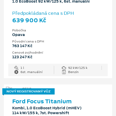
1.0 EcoBoost 92 kW/125 k, 6st. manuální
Předpokládaná cena s DPH
639 900 Kč
Pobočka
Opava
Původní cena s DPH
763 147 Kč
Cenové zvýhodnění
123 247 Kč
1 l
92 kW/125 k
6st. manuální
Benzín
NOVÝ REGISTROVANÝ VŮZ
Ford Focus Titanium
Kombi, 1.0 EcoBoost Hybrid (mHEV)
114 kW/155 k, 7st. Powershift