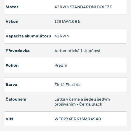
Motor
43 kWh STANDARDNÍ DOJEZD
Výkon
123 kW/168 k
Kapacita akumulátoru
43 kWh
Převodovka
Automatická 1stupňová
Pohon
Přední
Barva
Žlutá Electric
Čalounění
Látka v černé a šedé s šedým
prošíváním - Černá Black
VIN
WF02XXERK1SM04940