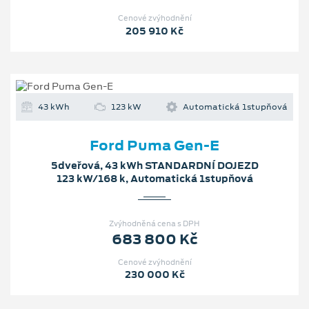
Cenové zvýhodnění
205 910 Kč
43 kWh
123 kW
Automatická 1stupňová
Ford Puma Gen-E
5dveřová, 43 kWh STANDARDNÍ DOJEZD
123 kW/168 k, Automatická 1stupňová
Zvýhodněná cena s DPH
683 800 Kč
Cenové zvýhodnění
230 000 Kč