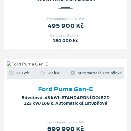
Zvýhodněná cena s DPH
495 900 Kč
Cenové zvýhodnění
150 000 Kč
43 kWh
123 kW
Automatická 1stupňová
Ford Puma Gen-E
5dveřová, 43 kWh STANDARDNÍ DOJEZD
123 kW/168 k, Automatická 1stupňová
Zvýhodněná cena s DPH
699 990 Kč