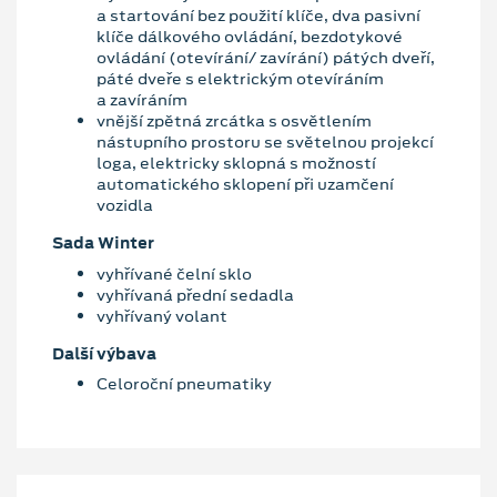
a startování bez použití klíče, dva pasivní
klíče dálkového ovládání, bezdotykové
ovládání (otevírání/ zavírání) pátých dveří,
páté dveře s elektrickým otevíráním
a zavíráním
vnější zpětná zrcátka s osvětlením
nástupního prostoru se světelnou projekcí
loga, elektricky sklopná s možností
automatického sklopení při uzamčení
vozidla
Sada Winter
vyhřívané čelní sklo
vyhřívaná přední sedadla
vyhřívaný volant
Další výbava
Celoroční pneumatiky