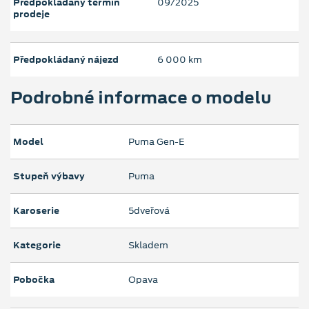
Předpokládaný termín
09/2025
prodeje
Předpokládaný nájezd
6 000 km
Podrobné informace o modelu
Model
Puma Gen-E
Stupeň výbavy
Puma
Karoserie
5dveřová
Kategorie
Skladem
Pobočka
Opava