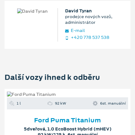
David Tyran
prodejce nových vozů,
administrátor
E‑mail
+420 778 537 538
Další vozy ihned k odběru
1 l
92 kW
6st. manuální
Ford Puma Titanium
5dveřová, 1.0 EcoBoost Hybrid (mHEV)
92 kW/125 k, 6st. manuální