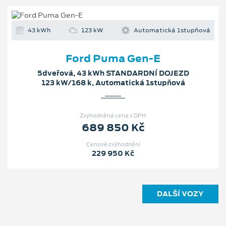
43 kWh
123 kW
Automatická 1stupňová
Ford Puma Gen-E
5dveřová, 43 kWh STANDARDNÍ DOJEZD
123 kW/168 k, Automatická 1stupňová
Zvýhodněná cena s DPH
689 850 Kč
Cenové zvýhodnění
229 950 Kč
DALŠÍ VOZY