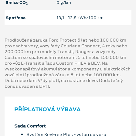
Emise CO
0 g/km
2
Spotřeba
13,1 ‐ 13,8 kWh/100 km
Prodloužená záruka Ford Protect 5 let nebo 100 000 km
pro osobní vozy, vozy řady Courier a Connect, 4 roky nebo
200 000 km pro modely Transit, Ranger a vozy řady
Custom se spalovacím motorem, 5 let nebo 150 000 km
pro vůz E-Transit a řadu Custom PHEV a BEV. Na
vysokonapěťový akumulátor a komponenty u elektrických
vozů platí prodloužená záruka 8 let nebo 160 000 km.
Doba nebo km: Vždy platí, co nastane dříve. Dodatečný
bonus uváděn s DPH.
PŘÍPLATKOVÁ VÝBAVA
Sada Comfort
Systém KeyFree Plus - vstup do vozu