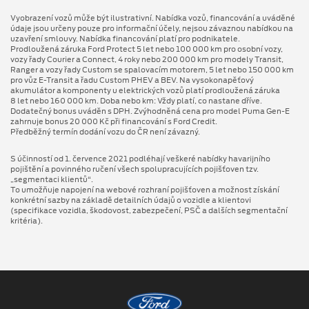
Vyobrazení vozů může být ilustrativní. Nabídka vozů, financování a uváděné
údaje jsou určeny pouze pro informační účely, nejsou závaznou nabídkou na
uzavření smlouvy. Nabídka financování platí pro podnikatele.
Prodloužená záruka Ford Protect 5 let nebo 100 000 km pro osobní vozy,
vozy řady Courier a Connect, 4 roky nebo 200 000 km pro modely Transit,
Ranger a vozy řady Custom se spalovacím motorem, 5 let nebo 150 000 km
pro vůz E-Transit a řadu Custom PHEV a BEV. Na vysokonapěťový
akumulátor a komponenty u elektrických vozů platí prodloužená záruka
8 let nebo 160 000 km. Doba nebo km: Vždy platí, co nastane dříve.
Dodatečný bonus uváděn s DPH. Zvýhodněná cena pro model Puma Gen⁠-⁠E
zahrnuje bonus 20 000 Kč při financování s Ford Credit.
Předběžný termín dodání vozu do ČR není závazný.
S účinností od 1. července 2021 podléhají veškeré nabídky havarijního
pojištění a povinného ručení všech spolupracujících pojišťoven tzv.
„segmentaci klientů“.
To umožňuje napojení na webové rozhraní pojišťoven a možnost získání
konkrétní sazby na základě detailních údajů o vozidle a klientovi
(specifikace vozidla, škodovost, zabezpečení, PSČ a dalších segmentační
kritéria).