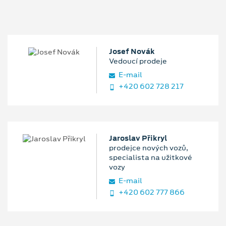
Josef Novák
Vedoucí prodeje
E‑mail
+420 602 728 217
Jaroslav Přikryl
prodejce nových vozů,
specialista na užitkové
vozy
E‑mail
+420 602 777 866