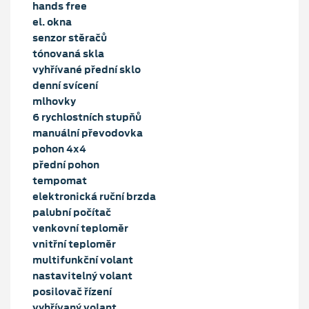
hands free
el. okna
senzor stěračů
tónovaná skla
vyhřívané přední sklo
denní svícení
mlhovky
6 rychlostních stupňů
manuální převodovka
pohon 4x4
přední pohon
tempomat
elektronická ruční brzda
palubní počítač
venkovní teploměr
vnitřní teploměr
multifunkční volant
nastavitelný volant
posilovač řízení
vyhřívaný volant