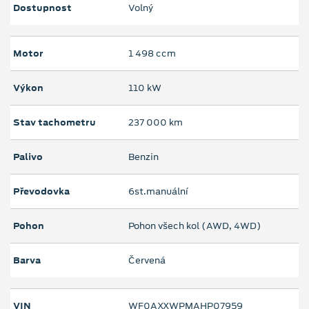
Dostupnost
Volný
Motor
1 498 ccm
Výkon
110 kW
Stav tachometru
237 000 km
Palivo
Benzin
Převodovka
6st.manuální
Pohon
Pohon všech kol (AWD, 4WD)
Barva
Červená
VIN
WF0AXXWPMAHP07959