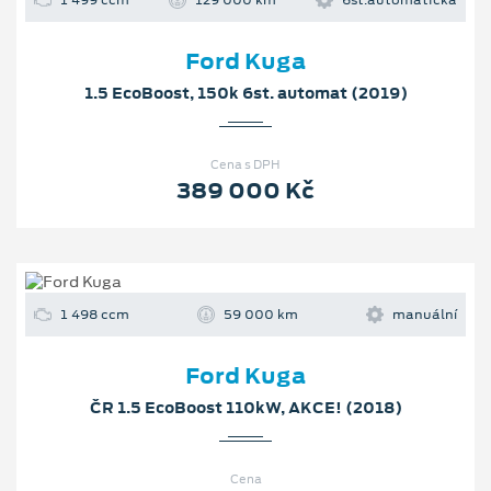
1 499 ccm
129 000 km
6st.automatická
Ford Kuga
1.5 EcoBoost, 150k 6st. automat (2019)
Cena s DPH
389 000 Kč
1 498 ccm
59 000 km
manuální
Ford Kuga
ČR 1.5 EcoBoost 110kW, AKCE! (2018)
Cena