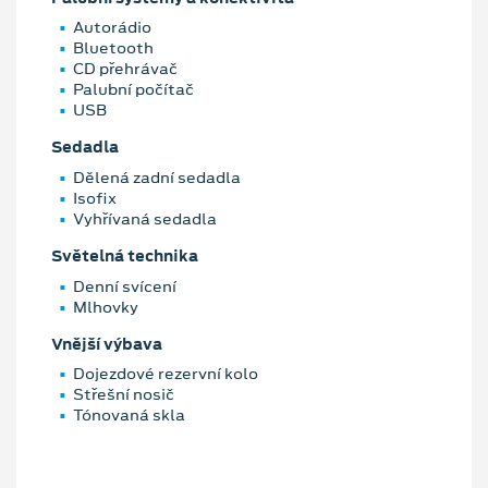
Autorádio
Bluetooth
CD přehrávač
Palubní počítač
USB
Sedadla
Dělená zadní sedadla
Isofix
Vyhřívaná sedadla
Světelná technika
Denní svícení
Mlhovky
Vnější výbava
Dojezdové rezervní kolo
Střešní nosič
Tónovaná skla