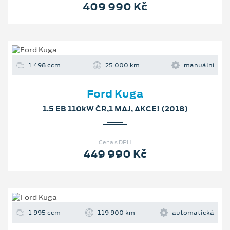
409 990 Kč
1 498 ccm
25 000 km
manuální
Ford Kuga
1.5 EB 110kW ČR,1 MAJ, AKCE! (2018)
Cena s DPH
449 990 Kč
1 995 ccm
119 900 km
automatická