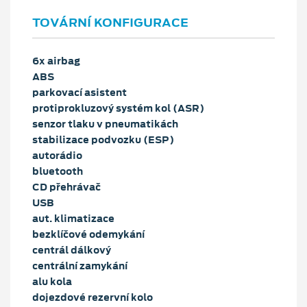
TOVÁRNÍ KONFIGURACE
6x airbag
ABS
parkovací asistent
protiprokluzový systém kol (ASR)
senzor tlaku v pneumatikách
stabilizace podvozku (ESP)
autorádio
bluetooth
CD přehrávač
USB
aut. klimatizace
bezklíčové odemykání
centrál dálkový
centrální zamykání
alu kola
dojezdové rezervní kolo