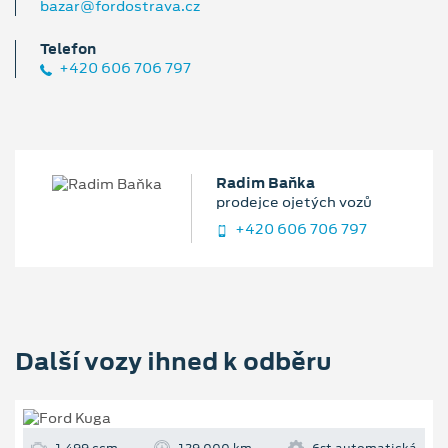
bazar@fordostrava.cz
Telefon
+420 606 706 797
Radim Baňka
prodejce ojetých vozů
+420 606 706 797
Další vozy ihned k odběru