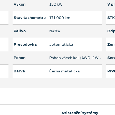
Výkon
132 kW
V p
Stav tachometru
171 000 km
STK
Palivo
Nafta
Odp
Převodovka
automatická
Zem
Pohon
Pohon všech kol (AWD, 4WD)
Serv
Barva
Černá metalická
Prvn
Asistenční systémy