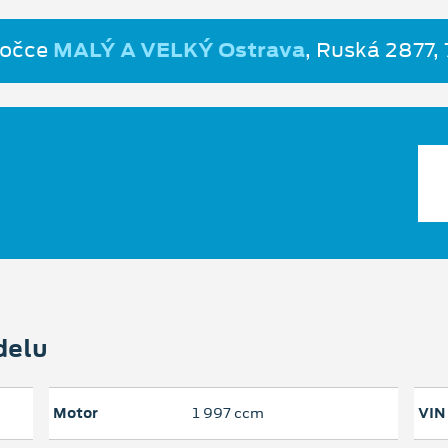
bočce
MALÝ A VELKÝ Ostrava
, Ruská 2877,
delu
Motor
1 997 ccm
VIN