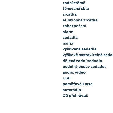
zadní stěrač
tónovaná skla
zrcátka
el. sklopná zrcátka
zabezpečení
alarm
sedadla
isofix
vyhřívaná sedadla
výškově nastavitelná seda
dělená zadní sedadla
podélný posuv sedadel
audio, video
USB
paměťová karta
autorádio
CD přehrávač