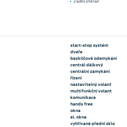
Zadní stěrač
start-stop systém
dveře
bezklíčové odemykání
centrál dálkový
centrální zamykání
řízení
nastavitelný volant
multifunkční volant
komunikace
hands free
okna
el. okna
vyhřívané přední sklo