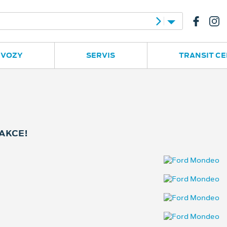
e
Ruská 2877
596 780 977
 VOZY
SERVIS
TRANSIT C
 AKCE!