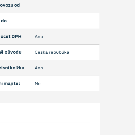
rovozu od
 do
očet DPH
Ano
ě původu
Česká republika
isní knížka
Ano
í majitel
Ne