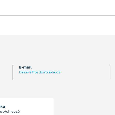
E‑mail
bazar@fordostrava.cz
ňka
jetých vozů