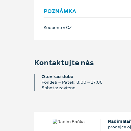
POZNÁMKA
Koupeno v CZ
Kontaktujte nás
Otevírací doba
Pondělí – Pátek: 8:00 – 17:00
Sobota: zavřeno
Radim Ba
prodejce o