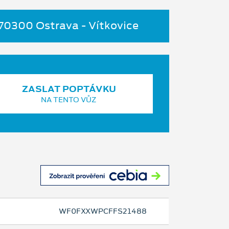
 70300 Ostrava - Vítkovice
ZASLAT POPTÁVKU
NA TENTO VŮZ
WF0FXXWPCFFS21488