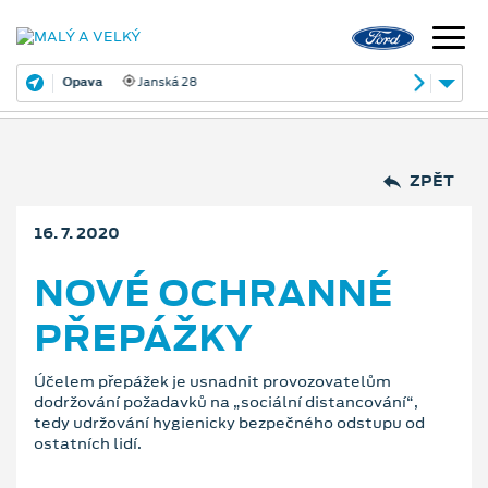
Opava
Janská 28
ZPĚT
16. 7. 2020
NOVÉ OCHRANNÉ
PŘEPÁŽKY
Účelem přepážek je usnadnit provozovatelům
dodržování požadavků na „sociální distancování“,
tedy udržování hygienicky bezpečného odstupu od
ostatních lidí.