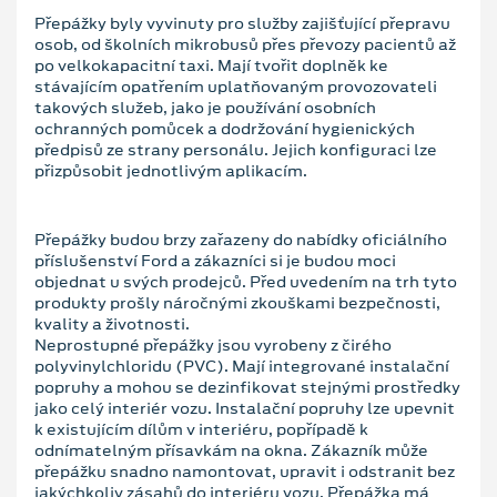
Přepážky byly vyvinuty pro služby zajišťující přepravu
osob, od školních mikrobusů přes převozy pacientů až
po velkokapacitní taxi. Mají tvořit doplněk ke
stávajícím opatřením uplatňovaným provozovateli
takových služeb, jako je používání osobních
ochranných pomůcek a dodržování hygienických
předpisů ze strany personálu. Jejich konfiguraci lze
přizpůsobit jednotlivým aplikacím.
Přepážky budou brzy zařazeny do nabídky oficiálního
příslušenství Ford a zákazníci si je budou moci
objednat u svých prodejců. Před uvedením na trh tyto
produkty prošly náročnými zkouškami bezpečnosti,
kvality a životnosti.
Neprostupné přepážky jsou vyrobeny z čirého
polyvinylchloridu (PVC). Mají integrované instalační
popruhy a mohou se dezinfikovat stejnými prostředky
jako celý interiér vozu. Instalační popruhy lze upevnit
k existujícím dílům v interiéru, popřípadě k
odnímatelným přísavkám na okna. Zákazník může
přepážku snadno namontovat, upravit i odstranit bez
jakýchkoliv zásahů do interiéru vozu. Přepážka má