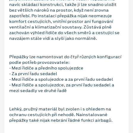
navíc skládací konstrukci, takže ji lze snadno uložit
bez větších nároků na prostor, když není zrovna
zapotřebí. Po instalaci přepážka nijak neomezuje
komfort cestujících, vnitřní prostor ani fungování
ventilační a klimatizační soustavy. Zůstává plně
zachován výhled řidiče do všech směrů a cestující se
navzájem stále vidí a slyší jako normálně.
Přepážky lze namontovat do čtyř různých konfigurací
podle potřeb provozovatele:
• Mezi řidiče a předního spolujezdce
• Za první řadu sedadel
• Mezi řidiče a spolujezdce a za první řadu sedadel
• Mezi řidiče a spolujezdce, za první řadu sedadel a
mezi sedadly ve druhé řadě
Lehký, pružný materiál byl zvolen i s ohledem na
ochranu cestujících při nehodě. Nainstalované
přepážky také nijak nebrání řádné funkci airbagů.