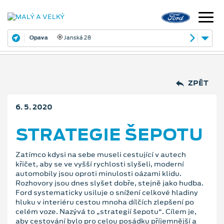
Opava
Janská 28
ZPĚT
6. 5. 2020
STRATEGIE ŠEPOTU
Zatímco kdysi na sebe museli cestující v autech
křičet, aby se ve vyšší rychlosti slyšeli, moderní
automobily jsou oproti minulosti oázami klidu.
Rozhovory jsou dnes slyšet dobře, stejně jako hudba.
Ford systematicky usiluje o snížení celkové hladiny
hluku v interiéru cestou mnoha dílčích zlepšení po
celém voze. Nazývá to „strategií šepotu“. Cílem je,
aby cestování bylo pro celou posádku příjemnější a