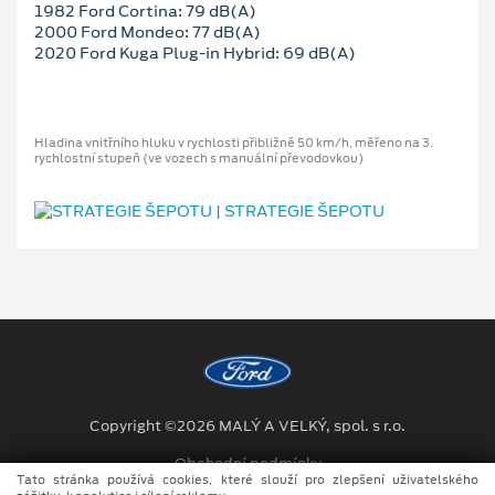
1982 Ford Cortina: 79 dB(A)
2000 Ford Mondeo: 77 dB(A)
2020 Ford Kuga Plug-in Hybrid: 69 dB(A)
Hladina vnitřního hluku v rychlosti přibližně 50 km/h, měřeno na 3.
rychlostní stupeň (ve vozech s manuální převodovkou)
Copyright ©2026 MALÝ A VELKÝ, spol. s r.o.
Obchodní podmínky
Tato stránka používá cookies, které slouží pro zlepšení uživatelského