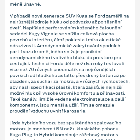
méně únavné.
V případě nové generace SUV Kuga se Ford zaměřil na
nejrůznější zdroje hluku od podvozku až po těsnění
dveří. Například perforováním koženého čalounění
sedadel Kugy Vignale se snížila celková plocha
povrchů v interiéru, čímž poklesla i míra akustické
odrazivosti. Aerodynamické zakrytování spodních
partií vozu kromě jiného snižuje pronikání
aerodynamického i valivého hluku do prostoru pro
cestující. Technici Fordu déle než dva roky testovali
více než 70 různých pneumatik na nejrůznějších
površích od hladkého asfaltu přes drsný beton až po
dláždění, za sucha i za mokra, a v různých rychlostech,
aby našli specifikaci pláště, která zajišťuje nejnižší
možný hluk při vysoké úrovni komfortu a přilnavosti.
Také kanály, jimiž je vedena elektroinstalace a další
komponenty, jsou menší a užší. Tím se omezuje
proudění vzduchu uvnitř karoserie.
Jízda hybridního vozu bez spuštěného spalovacího
motoru je mnohem tišší než u klasického pohonu.
Kuga Plug-in Hybrid kombinuje zážehový motor s