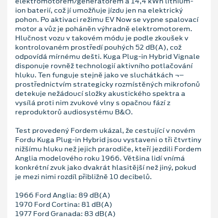
elektromotorem/generátorem a 14,4 kWh lithium-
ion baterií, což jí umožňuje jízdu jen na elektrický
pohon. Po aktivaci režimu EV Now se vypne spalovací
motor a vůz je poháněn výhradně elektromotorem.
Hlučnost vozu v takovém módu je podle zkoušek v
kontrolovaném prostředí pouhých 52 dB(A), což
odpovídá mírnému dešti. Kuga Plug-in Hybrid Vignale
disponuje rovněž technologií aktivního potlačování
hluku. Ten funguje stejně jako ve sluchátkách ¬–
prostřednictvím strategicky rozmístěných mikrofonů
detekuje nežádoucí složky akustického spektra a
vysílá proti nim zvukové vlny s opačnou fází z
reproduktorů audiosystému B&O.
Test provedený Fordem ukázal, že cestující v novém
Fordu Kuga Plug-in Hybrid jsou vystaveni o tři čtvrtiny
nižšímu hluku než jejich prarodiče, kteří jezdili Fordem
Anglia modelového roku 1966. Většina lidí vnímá
konkrétní zvuk jako dvakrát hlasitější než jiný, pokud
je mezi nimi rozdíl přibližně 10 decibelů.
1966 Ford Anglia: 89 dB(A)
1970 Ford Cortina: 81 dB(A)
1977 Ford Granada: 83 dB(A)