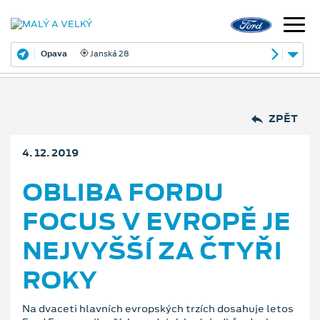
Opava
Janská 28
ZPĚT
4. 12. 2019
OBLIBA FORDU
FOCUS V EVROPĚ JE
NEJVYŠŠÍ ZA ČTYŘI
ROKY
Na dvaceti hlavních evropských trzích dosahuje letos