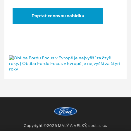
Poptat cenovou nabídku
Copyright ©2026 MALÝ A VELKÝ, spol. s r.o.