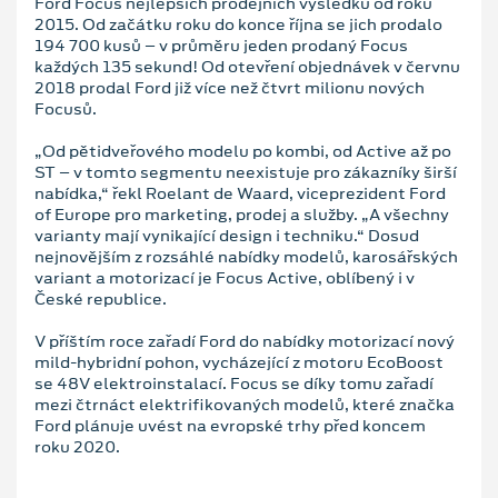
Ford Focus nejlepších prodejních výsledků od roku
2015. Od začátku roku do konce října se jich prodalo
194 700 kusů – v průměru jeden prodaný Focus
každých 135 sekund! Od otevření objednávek v červnu
2018 prodal Ford již více než čtvrt milionu nových
Focusů.
„Od pětidveřového modelu po kombi, od Active až po
ST – v tomto segmentu neexistuje pro zákazníky širší
nabídka,“ řekl Roelant de Waard, viceprezident Ford
of Europe pro marketing, prodej a služby. „A všechny
varianty mají vynikající design i techniku.“ Dosud
nejnovějším z rozsáhlé nabídky modelů, karosářských
variant a motorizací je Focus Active, oblíbený i v
České republice.
V příštím roce zařadí Ford do nabídky motorizací nový
mild-hybridní pohon, vycházející z motoru EcoBoost
se 48V elektroinstalací. Focus se díky tomu zařadí
mezi čtrnáct elektrifikovaných modelů, které značka
Ford plánuje uvést na evropské trhy před koncem
roku 2020.