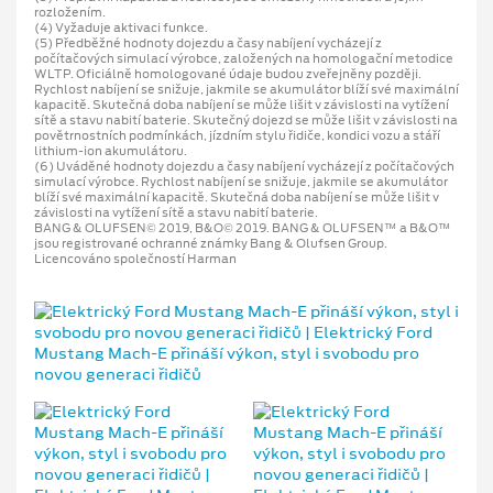
rozložením.
(4) Vyžaduje aktivaci funkce.
(5) Předběžné hodnoty dojezdu a časy nabíjení vycházejí z
počítačových simulací výrobce, založených na homologační metodice
WLTP. Oficiálně homologované údaje budou zveřejněny později.
Rychlost nabíjení se snižuje, jakmile se akumulátor blíží své maximální
kapacitě. Skutečná doba nabíjení se může lišit v závislosti na vytížení
sítě a stavu nabití baterie. Skutečný dojezd se může lišit v závislosti na
povětrnostních podmínkách, jízdním stylu řidiče, kondici vozu a stáří
lithium-ion akumulátoru.
(6) Uváděné hodnoty dojezdu a časy nabíjení vycházejí z počítačových
simulací výrobce. Rychlost nabíjení se snižuje, jakmile se akumulátor
blíží své maximální kapacitě. Skutečná doba nabíjení se může lišit v
závislosti na vytížení sítě a stavu nabití baterie.
BANG & OLUFSEN© 2019, B&O© 2019. BANG & OLUFSEN™ a B&O™
jsou registrované ochranné známky Bang & Olufsen Group.
Licencováno společností Harman