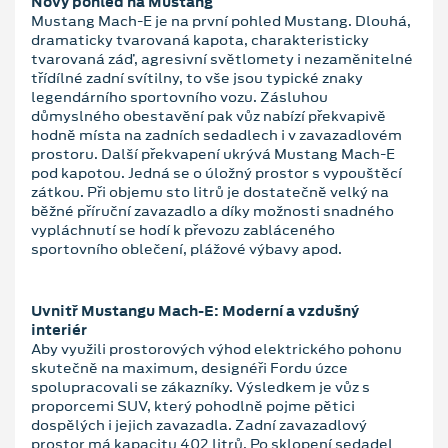
Nový pohled na Mustang
Mustang Mach-E je na první pohled Mustang. Dlouhá,
dramaticky tvarovaná kapota, charakteristicky
tvarovaná záď, agresivní světlomety i nezaměnitelné
třídílné zadní svítilny, to vše jsou typické znaky
legendárního sportovního vozu. Zásluhou
důmyslného obestavění pak vůz nabízí překvapivě
hodně místa na zadních sedadlech i v zavazadlovém
prostoru. Další překvapení ukrývá Mustang Mach-E
pod kapotou. Jedná se o úložný prostor s vypouštěcí
zátkou. Při objemu sto litrů je dostatečně velký na
běžné příruční zavazadlo a díky možnosti snadného
vypláchnutí se hodí k převozu zabláceného
sportovního oblečení, plážové výbavy apod.
Uvnitř Mustangu Mach-E: Moderní a vzdušný
interiér
Aby využili prostorových výhod elektrického pohonu
skutečně na maximum, designéři Fordu úzce
spolupracovali se zákazníky. Výsledkem je vůz s
proporcemi SUV, který pohodlně pojme pětici
dospělých i jejich zavazadla. Zadní zavazadlový
prostor má kapacitu 402 litrů. Po sklopení sedadel