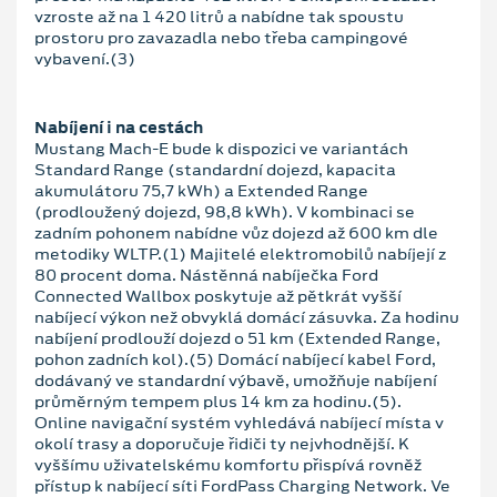
vzroste až na 1 420 litrů a nabídne tak spoustu
prostoru pro zavazadla nebo třeba campingové
vybavení.(3)
Nabíjení i na cestách
Mustang Mach-E bude k dispozici ve variantách
Standard Range (standardní dojezd, kapacita
akumulátoru 75,7 kWh) a Extended Range
(prodloužený dojezd, 98,8 kWh). V kombinaci se
zadním pohonem nabídne vůz dojezd až 600 km dle
metodiky WLTP.(1) Majitelé elektromobilů nabíjejí z
80 procent doma. Nástěnná nabíječka Ford
Connected Wallbox poskytuje až pětkrát vyšší
nabíjecí výkon než obvyklá domácí zásuvka. Za hodinu
nabíjení prodlouží dojezd o 51 km (Extended Range,
pohon zadních kol).(5) Domácí nabíjecí kabel Ford,
dodávaný ve standardní výbavě, umožňuje nabíjení
průměrným tempem plus 14 km za hodinu.(5).
Online navigační systém vyhledává nabíjecí místa v
okolí trasy a doporučuje řidiči ty nejvhodnější. K
vyššímu uživatelskému komfortu přispívá rovněž
přístup k nabíjecí síti FordPass Charging Network. Ve