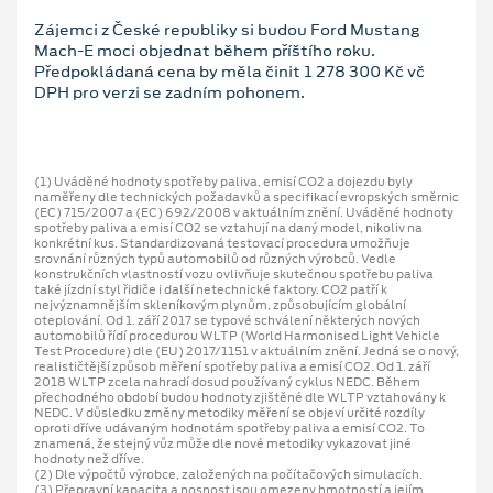
Zájemci z České republiky si budou Ford Mustang
Mach-E moci objednat během příštího roku.
Předpokládaná cena by měla činit 1 278 300 Kč vč
DPH pro verzi se zadním pohonem.
(1) Uváděné hodnoty spotřeby paliva, emisí CO2 a dojezdu byly
naměřeny dle technických požadavků a specifikací evropských směrnic
(EC) 715/2007 a (EC) 692/2008 v aktuálním znění. Uváděné hodnoty
spotřeby paliva a emisí CO2 se vztahují na daný model, nikoliv na
konkrétní kus. Standardizovaná testovací procedura umožňuje
srovnání různých typů automobilů od různých výrobců. Vedle
konstrukčních vlastností vozu ovlivňuje skutečnou spotřebu paliva
také jízdní styl řidiče i další netechnické faktory. CO2 patří k
nejvýznamnějším skleníkovým plynům, způsobujícím globální
oteplování. Od 1. září 2017 se typové schválení některých nových
automobilů řídí procedurou WLTP (World Harmonised Light Vehicle
Test Procedure) dle (EU) 2017/1151 v aktuálním znění. Jedná se o nový,
realističtější způsob měření spotřeby paliva a emisí CO2. Od 1. září
2018 WLTP zcela nahradí dosud používaný cyklus NEDC. Během
přechodného období budou hodnoty zjištěné dle WLTP vztahovány k
NEDC. V důsledku změny metodiky měření se objeví určité rozdíly
oproti dříve udávaným hodnotám spotřeby paliva a emisí CO2. To
znamená, že stejný vůz může dle nové metodiky vykazovat jiné
hodnoty než dříve.
(2) Dle výpočtů výrobce, založených na počítačových simulacích.
(3) Přepravní kapacita a nosnost jsou omezeny hmotností a jejím