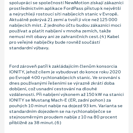
spolupráci se společností NewMotion získají zákazníci
prostřednictvím aplikace FordPass přístup k největší
a nejrychleji rostoucí síti nabíjecích stanic v Evropě.
Aktuálně pokrývá 21 zemí a tvoří ji více než 125 000
nabíjecích míst. Z jednoho účtu budou zákazníci moci
používat a platit nabíjení v mnoha zemích, takže
nemusí mít obavy ani ze zahraničních cest.(4) Kabel
pro veřejné nabíječky bude rovněž součástí
standardní výbavy.
Ford zároveň patří k zakládajícím členům konsorcia
IONITY, jehož cílem je vybudovat do konce roku 2020
po Evropě 400 rychlonabíjecích stanic. Ve srovnání s
dnes používanými řešeními se výrazně zkrátí doba
dobíjení, což usnadní cestování na dlouhé
vzdálenosti. Při nabíjení výkonem až 150 kW na stanici
IONITY se Mustang Mach-E (ER, zadní pohon) za
pouhých 10 minut nabije na dojezd 93 km. Varianta se
standardním dojezdem se na rychlonabíječce se
stejnosměrným proudem nabije z 10 na 80 procent
přibližně za 38 minut.(6)