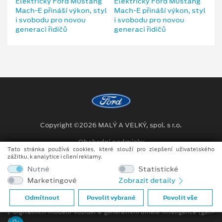
Copyright ©2026 MALÝ A VELKÝ, spol. s r.o.
Obchodní podmínky
Tato stránka používá cookies, které slouží pro zlepšení uživatelského
zážitku, k analytice i cílení reklamy.
Ochrana osobních údajů
Nutné
Statistické
Prohlášení o zpracování údajů konečných zákazníků
Marketingové
Zobrazit detaily
Při tvorbě videí a obrázků na tomto webu je využíváno kombinace
Odmítnout
Povolit vybrané
Povolit vše
tradičních fotografií či videí, počítačem generovaných snímků (CGI)
z digitálních modelů vozidel a generativní umělé inteligence (gen-
AI).