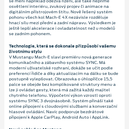
se mění například odezva řízení, ale také nepřímé
osvětlení interiéru, zvukový projev či animace na
digitálním přístrojovém štítu. Nově řešený systém
pohonu všech kol Mach-E 4X nezávisle rozděluje
hnací sílu mezi přední a zadní nápravu. Výsledkem je
ještě lepší akcelerace i ovladatelnost než u modelů
se zadním pohonem.
Technologie, která se dokonale přizpůsobí vašemu
životnímu stylu
V Mustangu Mach-E slaví premiéru nová generace
komunikačního a zábavního systému SYNC. Má
moderní uživatelské rozhraní, dokáže se učit podle
preferencí řidiče a díky aktualizacím na dálku se bude
postupně vylepšovat. Obrazovka o úhlopříčce 15,5
palce se obejde bez komplikované struktury menu a
lze ji ovládat gesty, která má zažitá každý majitel
chytrého telefonu. Výpočetní výkon vzrostl oproti
systému SYNC 3 dvojnásobně. Systém přináší také
online připojení s cloudovými službami a konverzační
hlasové ovládání. Navíc podporuje bezdrátové
připojení k Apple CarPlay, Android Auto i AppLink.