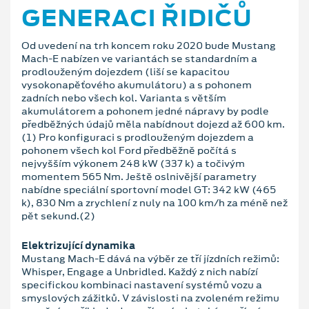
GENERACI ŘIDIČŮ
Od uvedení na trh koncem roku 2020 bude Mustang
Mach-E nabízen ve variantách se standardním a
prodlouženým dojezdem (liší se kapacitou
vysokonapěťového akumulátoru) a s pohonem
zadních nebo všech kol. Varianta s větším
akumulátorem a pohonem jedné nápravy by podle
předběžných údajů měla nabídnout dojezd až 600 km.
(1) Pro konfiguraci s prodlouženým dojezdem a
pohonem všech kol Ford předběžně počítá s
nejvyšším výkonem 248 kW (337 k) a točivým
momentem 565 Nm. Ještě oslnivější parametry
nabídne speciální sportovní model GT: 342 kW (465
k), 830 Nm a zrychlení z nuly na 100 km/h za méně než
pět sekund.(2)
Elektrizující dynamika
Mustang Mach-E dává na výběr ze tří jízdních režimů:
Whisper, Engage a Unbridled. Každý z nich nabízí
specifickou kombinaci nastavení systémů vozu a
smyslových zážitků. V závislosti na zvoleném režimu