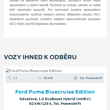
záviset na aktuálním stavu akumulátoru, počáteční úrovni nabití
akumulátoru a okolní teplotě. Rychlost se snižuje, jakmile
se nabití
blíží maximální kapacitě.
Pro zachování kondice akumulátoru
doporučujeme využívat nabíjení pomocí střídavého proudu (AC).
Nadměrné používání rychlého nabíjení stejnosměrným proudem
(DC) může urychlit
degradaci akumulátoru.
VOZY IHNED K ODBĚRU
1 l
92 kW
7st. Powershift
Ford Puma Bluecruise Edition
5dveřová, 1.0 EcoBoost Hybrid (mHEV)
92 kW/125 k, 7st. Powershift