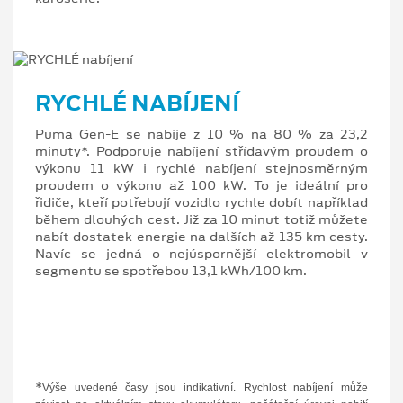
RYCHLÉ NABÍJENÍ
Puma Gen-E se nabije z 10 % na 80 % za 23,2
minuty*. Podporuje nabíjení střídavým proudem o
výkonu 11 kW i rychlé nabíjení stejnosměrným
proudem o výkonu až 100 kW. To je ideální pro
řidiče, kteří potřebují vozidlo rychle dobít například
během dlouhých cest. Již za 10 minut totiž můžete
nabít dostatek energie na dalších až 135 km cesty.
Navíc se jedná o nejúspornější elektromobil v
segmentu se spotřebou 13,1 kWh/100 km.
*
Výše uvedené časy jsou indikativní. Rychlost nabíjení může