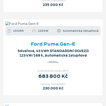
Cenové zvýhodnění
235 000 Kč
43 kWh
123 kW
Automatická 1stupňová
Ford Puma Gen-E
5dveřová, 43 kWh STANDARDNÍ DOJEZD
123 kW/168 k, Automatická 1stupňová
Zvýhodněná cena s DPH
683 800 Kč
Cenové zvýhodnění
230 000 Kč