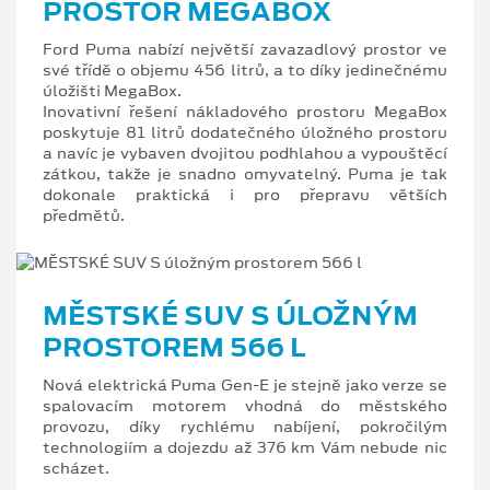
PROSTOR MEGABOX
Ford Puma nabízí největší zavazadlový prostor ve
své třídě o objemu 456 litrů, a to díky jedinečnému
úložišti MegaBox.
Inovativní řešení nákladového prostoru MegaBox
poskytuje 81 litrů dodatečného úložného prostoru
a navíc je vybaven dvojitou podhlahou a vypouštěcí
zátkou, takže je snadno omyvatelný. Puma je tak
dokonale praktická i pro přepravu větších
předmětů.
MĚSTSKÉ SUV S ÚLOŽNÝM
PROSTOREM 566 L
Nová elektrická Puma Gen-E je stejně jako verze se
spalovacím motorem vhodná do městského
provozu, díky rychlému nabíjení, pokročilým
technologiím a dojezdu až 376 km Vám nebude nic
scházet.