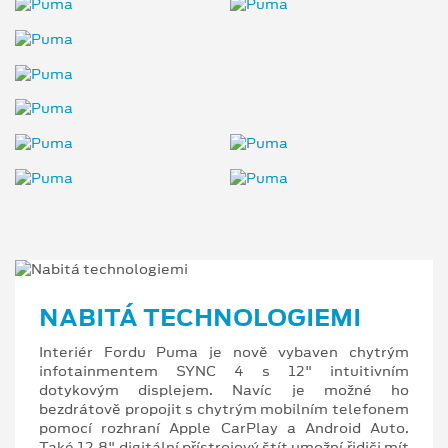
NABITÁ TECHNOLOGIEMI
Interiér Fordu Puma je nově vybaven chytrým
infotainmentem SYNC 4 s 12" intuitivním
dotykovým displejem. Navíc je možné ho
bezdrátově propojit s chytrým mobilním telefonem
pomocí rozhraní Apple CarPlay a Android Auto.
Také 12,8" digitální přístrojový štít umožní řidiči mít