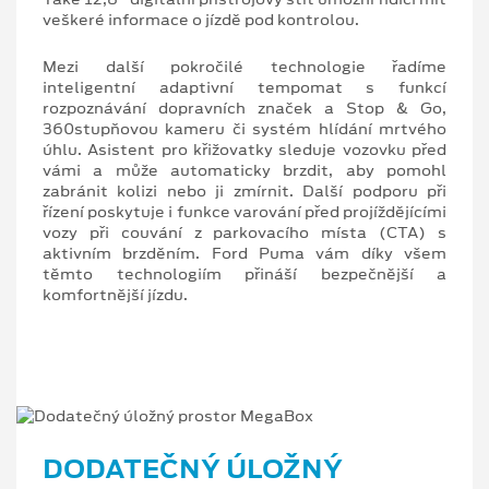
veškeré informace o jízdě pod kontrolou.
Mezi další pokročilé technologie řadíme
inteligentní adaptivní tempomat s funkcí
rozpoznávání dopravních značek a Stop & Go,
360stupňovou kameru či systém hlídání mrtvého
úhlu. Asistent pro křižovatky sleduje vozovku před
vámi a může automaticky brzdit, aby pomohl
zabránit kolizi nebo ji zmírnit. Další podporu při
řízení poskytuje i funkce varování před projíždějícími
vozy při couvání z parkovacího místa (CTA) s
aktivním brzděním. Ford Puma vám díky všem
těmto technologiím přináší bezpečnější a
komfortnější jízdu.
DODATEČNÝ ÚLOŽNÝ