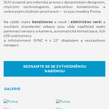
SUV zrozené pro městský provoz s dynamickým designem,
chytrými technologiemi, pokročilou konektivitou a
velkorysým úložným prostorem – to jsou modely Puma.
Na výběr máte
benzínovou
a nově i
elektrickou verzi
a
součástí standardní výbavy jsou vždy například zadní
parkovací senzory a kamera, automatická klimatizace, full
LED světlomety
a infotainment SYNC 4 s 12“ displejem a vestavěnou
navigací.
SEZNAMTE SE SE ZVÝHODNĚNOU
NABÍDKOU
GALERIE