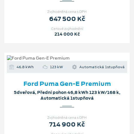
Zvýhodněná cena s DPH
647 500 Kč
Cenové zvýhodnění
214 000 Kč
46.8 kWh
123 kW
Automatická 1stupňová
Ford Puma Gen-E Premium
5dveřová, Přední pohon 46,8 kWh 123 kW/168 k,
Automatická 1stupňová
Zvýhodněná cena s DPH
714 900 Kč