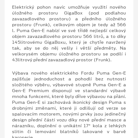
Elektrický pohon navíc umožňuje využití nového
úložného prostoru GigaBox (pod podlahou
zavazadlového prostoru) a předního úložného
prostoru (Frunk), celkovým objem je tedy až 566
l. Puma Gen-E nabízí ve své třídě nejlepší celkový
objem zavazadlového prostoru 566 litrů, a to díky
145litrovému GigaBoxu, který je chytře navržený
tak, aby se do něj vešly i větší předměty. Na
velkorysém objemu úložného prostoru se podílí i
43litrový přední zavazadlový prostor (Frunk).
Výbava nového elektrického Fordu Puma Gen-E
zajišťuje jednoduchost a pohodlí bez nutnosti
složitého výběru, výbavové stupně Puma Gen-E a
Gen-E Premium disponují ve standardní výbavě
mnoha funkcemi, které byly dříve výbavou na přání.
Puma Gen-E si zachovává ikonický design Puma s
drobnými změnami, které ji odlišují od verze se
spalovacím motorem, novými prvky jsou jedinečný
design přední části vozu díky nové přední masce a
nárazníku, doplnění o unikátní 17“ kola z lehkých
slitin či lemování blatníků lakované v barvě
karoserie.