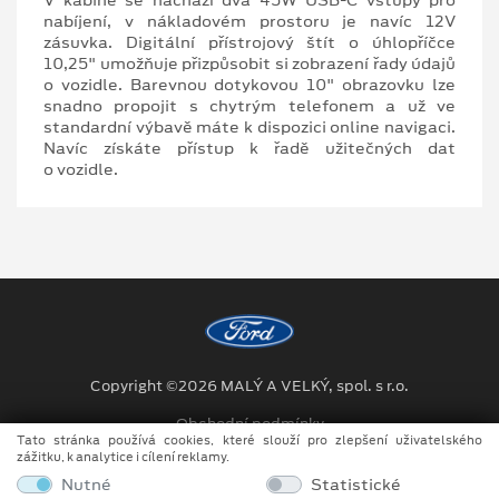
V kabině se nachází dva 45W USB-C vstupy pro
nabíjení, v nákladovém prostoru je navíc 12V
zásuvka. Digitální přístrojový štít o úhlopříčce
10,25" umožňuje přizpůsobit si zobrazení řady údajů
o vozidle. Barevnou dotykovou 10" obrazovku lze
snadno propojit s chytrým telefonem a už ve
standardní výbavě máte k dispozici online navigaci.
Navíc získáte přístup k řadě užitečných dat
o vozidle.
Copyright ©2026 MALÝ A VELKÝ, spol. s r.o.
Obchodní podmínky
Tato stránka používá cookies, které slouží pro zlepšení uživatelského
zážitku, k analytice i cílení reklamy.
Ochrana osobních údajů
Nutné
Statistické