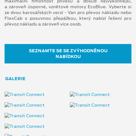
maximální hmotnost přívěsu a dosud nejvýkonnější,
a zároveň úsporné, vznětové motory EcoBlue. Vyberte si
ze dvou karosářských verzí - Van pro převoz nákladu nebo
FlexCab s posuvnou přepážkou, který nabízí řešení pro
převoz nákladu a zároveň více osob.
SEZNAMTE SE SE ZVÝHODNĚNOU
NABÍDKOU
GALERIE