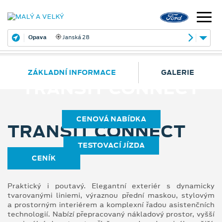
Opava
Janská 28
ZÁKLADNÍ INFORMACE
GALERIE
TRANSIT CONNECT
CENOVÁ NABÍDKA
TRANSIT CONNECT
TESTOVACÍ JÍZDA
CENÍK
Praktický i poutavý. Elegantní exteriér s dynamicky
tvarovanými liniemi, výraznou přední maskou, stylovým
a prostorným interiérem a komplexní řadou asistenčních
technologií. Nabízí přepracovaný nákladový prostor, vyšší