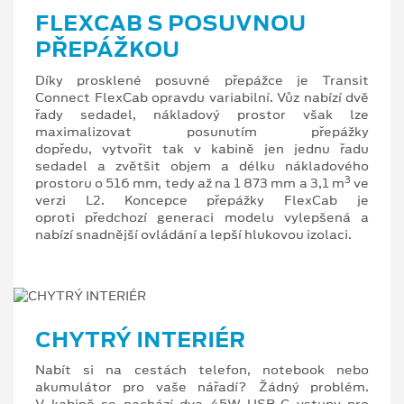
FLEXCAB S POSUVNOU
PŘEPÁŽKOU
Díky prosklené posuvné přepážce je Transit
Connect FlexCab opravdu variabilní. Vůz nabízí dvě
řady sedadel, nákladový prostor však lze
maximalizovat posunutím přepážky
dopředu, vytvořit tak v kabině jen jednu řadu
sedadel a zvětšit objem a délku nákladového
3
prostoru o 516 mm, tedy až na 1 873 mm a 3,1 m
ve
verzi L2. Koncepce přepážky FlexCab je
oproti předchozí generaci modelu vylepšená a
nabízí snadnější ovládání a lepší hlukovou izolaci.
CHYTRÝ INTERIÉR
Nabít si na cestách telefon, notebook nebo
akumulátor pro vaše nářadí? Žádný problém.