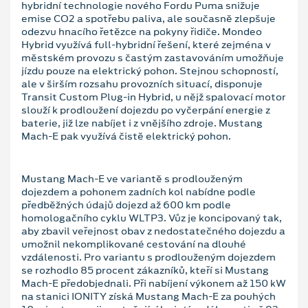
hybridní technologie nového Fordu Puma snižuje
emise CO2 a spotřebu paliva, ale současně zlepšuje
odezvu hnacího řetězce na pokyny řidiče. Mondeo
Hybrid využívá full-hybridní řešení, které zejména v
městském provozu s častým zastavováním umožňuje
jízdu pouze na elektrický pohon. Stejnou schopností,
ale v širším rozsahu provozních situací, disponuje
Transit Custom Plug-in Hybrid, u nějž spalovací motor
slouží k prodloužení dojezdu po vyčerpání energie z
baterie, již lze nabíjet i z vnějšího zdroje. Mustang
Mach-E pak využívá čistě elektrický pohon.
Mustang Mach-E ve variantě s prodlouženým
dojezdem a pohonem zadních kol nabídne podle
předběžných údajů dojezd až 600 km podle
homologačního cyklu WLTP3. Vůz je koncipovaný tak,
aby zbavil veřejnost obav z nedostatečného dojezdu a
umožnil nekomplikované cestování na dlouhé
vzdálenosti. Pro variantu s prodlouženým dojezdem
se rozhodlo 85 procent zákazníků, kteří si Mustang
Mach-E předobjednali. Při nabíjení výkonem až 150 kW
na stanici IONITY získá Mustang Mach-E za pouhých