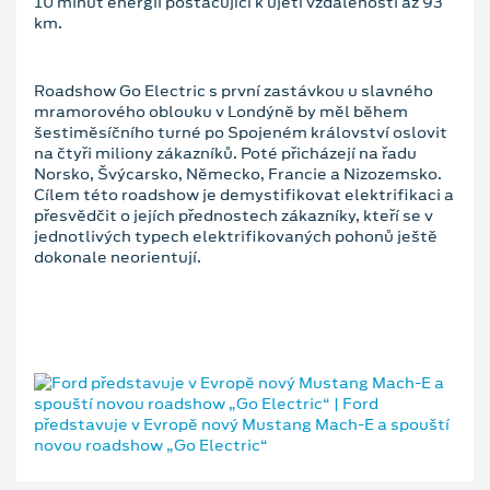
10 minut energii postačující k ujetí vzdálenosti až 93
km.
Roadshow Go Electric s první zastávkou u slavného
mramorového oblouku v Londýně by měl během
šestiměsíčního turné po Spojeném království oslovit
na čtyři miliony zákazníků. Poté přicházejí na řadu
Norsko, Švýcarsko, Německo, Francie a Nizozemsko.
Cílem této roadshow je demystifikovat elektrifikaci a
přesvědčit o jejích přednostech zákazníky, kteří se v
jednotlivých typech elektrifikovaných pohonů ještě
dokonale neorientují.