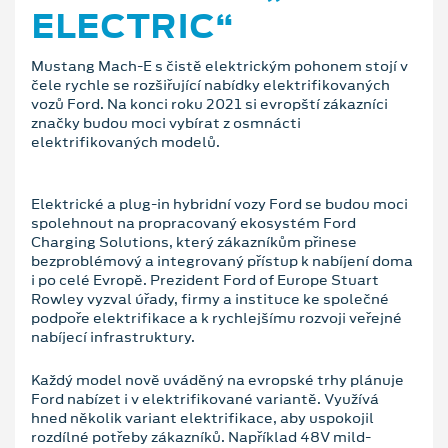
ELECTRIC“
Mustang Mach-E s čistě elektrickým pohonem stojí v
čele rychle se rozšiřující nabídky elektrifikovaných
vozů Ford. Na konci roku 2021 si evropští zákazníci
značky budou moci vybírat z osmnácti
elektrifikovaných modelů.
Elektrické a plug-in hybridní vozy Ford se budou moci
spolehnout na propracovaný ekosystém Ford
Charging Solutions, který zákazníkům přinese
bezproblémový a integrovaný přístup k nabíjení doma
i po celé Evropě. Prezident Ford of Europe Stuart
Rowley vyzval úřady, firmy a instituce ke společné
podpoře elektrifikace a k rychlejšímu rozvoji veřejné
nabíjecí infrastruktury.
Každý model nově uváděný na evropské trhy plánuje
Ford nabízet i v elektrifikované variantě. Využívá
hned několik variant elektrifikace, aby uspokojil
rozdílné potřeby zákazníků. Například 48V mild-