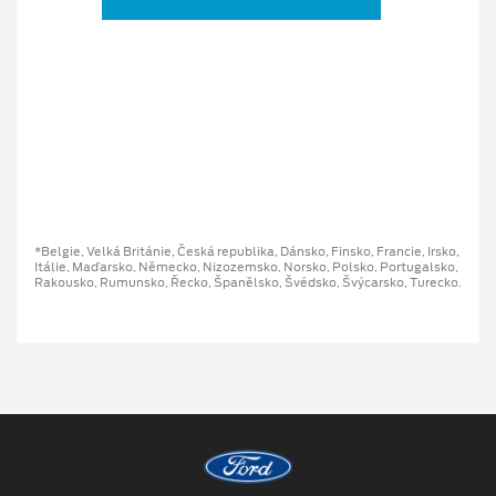
*Belgie, Velká Británie, Česká republika, Dánsko, Finsko, Francie, Irsko,
Itálie, Maďarsko, Německo, Nizozemsko, Norsko, Polsko, Portugalsko,
Rakousko, Rumunsko, Řecko, Španělsko, Švédsko, Švýcarsko, Turecko.