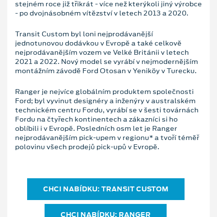
stejném roce již třikrát - více než kterýkoli jiný výrobce
- po dvojnásobném vítězství v letech 2013 a 2020.
Transit Custom byl loni nejprodávanější
jednotunovou dodávkou v Evropě a také celkově
nejprodávanějším vozem ve Velké Británii v letech
2021 a 2022. Nový model se vyrábí v nejmodernějším
montážním závodě Ford Otosan v Yeniköy v Turecku.
Ranger je nejvíce globálním produktem společnosti
Ford; byl vyvinut designéry a inženýry v australském
technickém centru Fordu, vyrábí se v šesti továrnách
Fordu na čtyřech kontinentech a zákazníci si ho
oblíbili i v Evropě. Posledních osm let je Ranger
nejprodávanějším pick-upem v regionu* a tvoří téměř
polovinu všech prodejů pick-upů v Evropě.
CHCI NABÍDKU: TRANSIT CUSTOM
CHCI NABÍDKU: RANGER